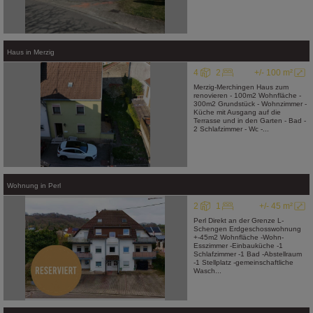
Haus
in
Merzig
4
2
+/- 100 m²
Merzig-Merchingen Haus zum
renovieren - 100m2 Wohnfläche -
300m2 Grundstück - Wohnzimmer -
Küche mit Ausgang auf die
Terrasse und in den Garten - Bad -
2 Schlafzimmer - Wc -...
Wohnung
in
Perl
2
1
+/- 45 m²
Perl Direkt an der Grenze L-
Schengen Erdgeschosswohnung
+-45m2 Wohnfläche -Wohn-
Esszimmer -Einbauküche -1
Schlafzimmer -1 Bad -Abstellraum
-1 Stellplatz -gemeinschaftliche
Wasch...