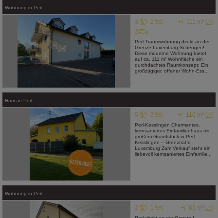
Wohnung
in
Perl
3
2
+/- 111 m²
2
Perl Traumwohnung direkt an der
Grenze Luxemburg-Schengen!
Diese moderne Wohnung bietet
auf ca. 111 m² Wohnfläche ein
durchdachtes Raumkonzept: Ein
großzügiger, offener Wohn-Ess...
Haus
in
Perl
5
3
+/- 110 m²
Perl-Kesslingen Charmantes,
kernsaniertes Einfamilienhaus mit
großem Grundstück in Perl-
Kesslingen – Grenznähe
Luxemburg Zum Verkauf steht ein
liebevoll kernsaniertes Einfamilie...
Wohnung
in
Perl
2
1
+/- 65 m²
Perl direkt an der Grenze L-