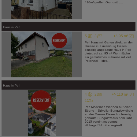
416m² großen Grundstüc...
Haus
in
Perl
5
3
+/- 95 m²
Perl Haus mit Garten direkt an der
Grenze zu Luxemburg Dieses
einseitig angebaute Haus in Perl
bietet auf ca. 95 m² Wohnfläche
ein gemütliches Zuhause mit viel
Potenzial – idea...
Haus
in
Perl
4
2
+/- 110 m²
1
Perl Modernes Wohnen auf einer
Ebene – Stilvoller Bungalow direkt
an der Grenze Dieser hochwertig
gebaute Bungalow aus dem Jahr
2015 vereint modernes
Wohngefühl mit energieeff...