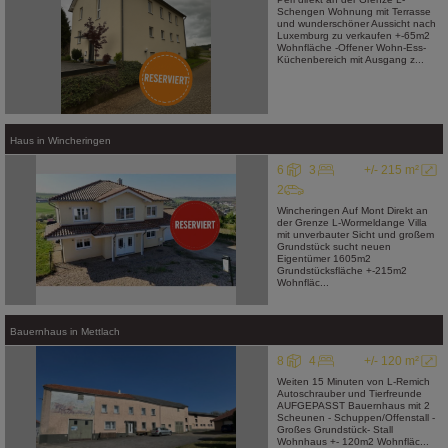
Schengen Wohnung mit Terrasse
und wunderschöner Aussicht nach
Luxemburg zu verkaufen +-65m2
Wohnfläche -Offener Wohn-Ess-
Küchenbereich mit Ausgang z...
Haus
in
Wincheringen
6
3
+/- 215 m²
2
Wincheringen Auf Mont Direkt an
der Grenze L-Wormeldange Villa
mit unverbauter Sicht und großem
Grundstück sucht neuen
Eigentümer 1605m2
Grundstücksfläche +-215m2
Wohnfläc...
Bauernhaus
in
Mettlach
8
4
+/- 120 m²
Weiten 15 Minuten von L-Remich
Autoschrauber und Tierfreunde
AUFGEPASST Bauernhaus mit 2
Scheunen - Schuppen/Offenstall -
Großes Grundstück- Stall
Wohnhaus +- 120m2 Wohnfläc...