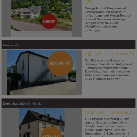
1
Merzig-Brotdorf Bungalow mit
Einliegerwohnung möglich In
ruhiger Lage von Merzig-Brotdorf
erwartet Sie dieser vielseitige
Bungalow mit ca. 192m²
Wohnfläche auf einem
großzügigen...
Haus
in
Perl
6
2
+/- 180 m²
Perl Direkt an der Grenze L-
Schengen Investoren Aufgepasst
– attraktives Mehrfamilienhaus
Zum Verkauf steht ein modernes
Mehrfamilienhaus aus dem Jahr
2014 in ruhiger Lage von ...
Doppelhaushälfte
in
Merzig
10
5
+/- 190 m²
1-2 Familienhaus Merzig 20 min
von der Grenze entfernt Nähe
Schulen und Krankenhaus -
190m2 Wohnfläche - 465 m2
Grundstück - 5 Schlafzimmer - 2