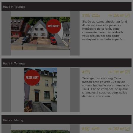
Haus
in
Tetange
3
2
+/- 150 m²
Située au calme absolu, au fond
d’une impasse et à proximité
immédiate de la forêt, cette
charmante maison individuelle
vous séduira par son cadre
verdoyant et sa belle superfic...
Haus
in
Tetange
4
+/- 135 m²
Tétange, Luxembourg Cette
maison offre environ 135 m² de
surface habitable sur un terrain de
1a24. Elle se compose de quatre
chambres à coucher, deux salles
de bains, une cuisin...
Haus
in
Merzig
8
4
+/- 192 m²