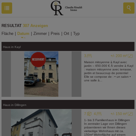
RESULTAT
307 Anzeigen
Fläche
|
Datum
|
Zimmer
|
Preis
|
Ort
|
Typ
Haus
in
Kayl
3
+/- 200 m²
Maison mitoyenne à Kayl avec
jardin – 650.000 € À vendre à Kayl
: maison mitoyenne avec terrasse,
jardin et beaucoup de potentiel
Elle se compose de : • un salon •
une salle à...
Haus
in
Dillingen
7
4
+/- 150 m²
1- bis 3 Familienhaus in Dillingen
In zentraler Lage von Dillingen
präsentieren wir Ihnen dieses
vielseitige Wohnhaus mit ca.
150m² Wohnfläche auf einem