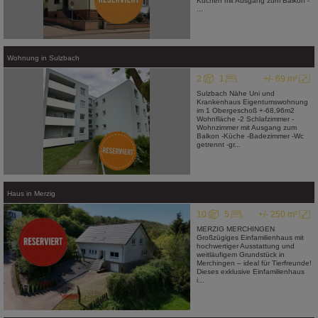
Küchen mit Ausgang zum Balkon -
...
Wohnung
in
Sulzbach
2
1
+/- 69 m²
Sulzbach Nähe Uni und
Krankenhaus Eigentumswohnung
im 1 Obergeschoß +-68,96m2
Wohnfläche -2 Schlafzimmer -
Wohnzimmer mit Ausgang zum
Balkon -Küche -Badezimmer -Wc
getrennt -gr...
Haus
in
Merzig
10
5
+/- 250 m²
MERZIG MERCHINGEN
Großzügiges Einfamilienhaus mit
hochwertiger Ausstattung und
weitläufigem Grundstück in
Merchingen – ideal für Tierfreunde!
Dieses exklusive Einfamilienhaus
i...