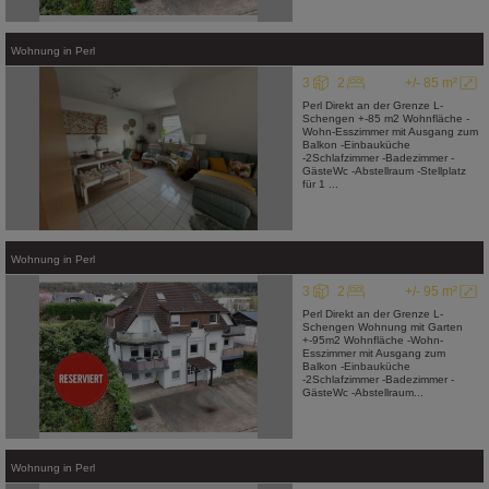
Wohnung
in
Perl
3
2
+/- 85 m²
Perl Direkt an der Grenze L-
Schengen +-85 m2 Wohnfläche -
Wohn-Esszimmer mit Ausgang zum
Balkon -Einbauküche
-2Schlafzimmer -Badezimmer -
GästeWc -Abstellraum -Stellplatz
für 1 ...
Wohnung
in
Perl
3
2
+/- 95 m²
Perl Direkt an der Grenze L-
Schengen Wohnung mit Garten
+-95m2 Wohnfläche -Wohn-
Esszimmer mit Ausgang zum
Balkon -Einbauküche
-2Schlafzimmer -Badezimmer -
GästeWc -Abstellraum...
Wohnung
in
Perl