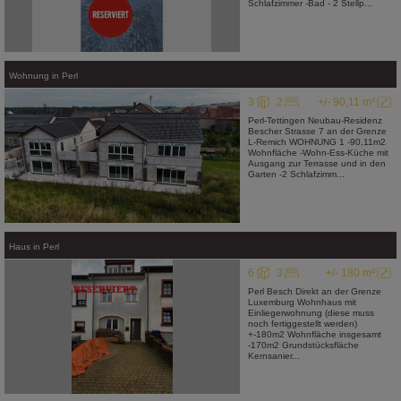
Schlafzimmer -Bad - 2 Stellp...
Wohnung
in
Perl
3
2
+/- 90,11 m²
Perl-Tettingen Neubau-Residenz
Bescher Strasse 7 an der Grenze
L-Remich WOHNUNG 1 -90,11m2
Wohnfläche -Wohn-Ess-Küche mit
Ausgang zur Terrasse und in den
Garten -2 Schlafzimm...
Haus
in
Perl
6
3
+/- 180 m²
Perl Besch Direkt an der Grenze
Luxemburg Wohnhaus mit
Einliegerwohnung (diese muss
noch fertiggestellt werden)
+-180m2 Wohnfläche insgesamt
-170m2 Grundstücksfläche
Kernsanier...