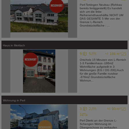
Perl-Tettingen Neubau (Rohbau
bereits fertiggestellt) Es handelt
sich um die linke
Reihenendhaushälfte NICHT UM
DAS GESAMTE 5 Min von der
Grenze L-Remich
Grundstücksfläche : ...
Haus
in
Mettlach
9
5
+/- 186 m²
Orscholz 15 Minuten von L-Remich
1-3 Familienhaus -186m2
Wohnfläche aufgeteilt in 3
Wohnungen (EG / OG /DG) Auch
für die große Familie nutzbar
-376m2 Grundstücksfläche
Wohnun...
Wohnung
in
Perl
3
2
+/- 90 m²
1
Perl Direkt an der Grenze L-
Schengen Wohnung im
Obergeschoss zu verkaufen