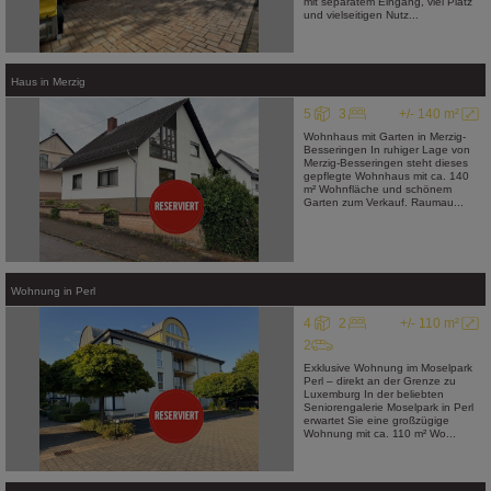
mit separatem Eingang, viel Platz
und vielseitigen Nutz...
Haus
in
Merzig
5
3
+/- 140 m²
Wohnhaus mit Garten in Merzig-
Besseringen In ruhiger Lage von
Merzig-Besseringen steht dieses
gepflegte Wohnhaus mit ca. 140
m² Wohnfläche und schönem
Garten zum Verkauf. Raumau...
Wohnung
in
Perl
4
2
+/- 110 m²
2
Exklusive Wohnung im Moselpark
Perl – direkt an der Grenze zu
Luxemburg In der beliebten
Seniorengalerie Moselpark in Perl
erwartet Sie eine großzügige
Wohnung mit ca. 110 m² Wo...