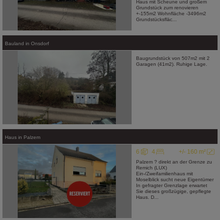
Haus mit Scheune und großem
Grundstück zum renovieren
+-155m2 Wohnfläche -3496m2
Grundstücksfläc...
Bauland
in
Onsdorf
Baugrundstück von 507m2 mit 2
Garagen (41m2). Ruhige Lage.
Haus
in
Palzem
6
4
+/- 160 m²
Palzem ? direkt an der Grenze zu
Remich (LUX)
Ein-/Zweifamilienhaus mit
Moselblick sucht neue Eigentümer
In gefragter Grenzlage erwartet
Sie dieses großzügige, gepflegte
Haus. D...