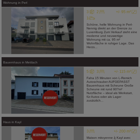
Wohnung
in
Perl
3
2
+/- 95 m²
1
Schöne, helle Wohnung in Perl-
Nennig direkt an der Grenze zu
Luxemburg Zum Verkauf steht eine
moderne und neuwertige
Wohnung mit ca. 95 m²
Wohnfläche in ruhiger Lage. Das
Herzs...
Bauernhaus
in
Mettlach
5
3
+/- 115 m²
Faha 15 Minuten von L-Remich
Autoschrauber AUFGEPASST
Bauernhaus mit Scheune Große
Scheune mit rund 90?m²
Nutzfläche – ideal als Werkstatt,
für Autos oder als Lager
zusätzlich...
Haus
in
Kayl
3
+/- 200 m²
Maison mitoyenne à Kayl avec