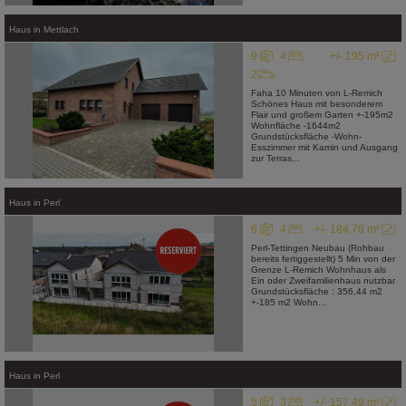
Haus
in
Mettlach
9
4
+/- 195 m²
2
Faha 10 Minuten von L-Remich
Schönes Haus mit besonderem
Flair und großem Garten +-195m2
Wohnfläche -1644m2
Grundstücksfläche -Wohn-
Esszimmer mit Kamin und Ausgang
zur Terras...
Haus
in
Perl
6
4
+/- 184,78 m²
Perl-Tettingen Neubau (Rohbau
bereits fertiggestellt) 5 Min von der
Grenze L-Remich Wohnhaus als
Ein oder Zweifamilienhaus nutzbar
Grundstücksfläche : 356,44 m2
+-185 m2 Wohn...
Haus
in
Perl
5
3
+/- 157,49 m²