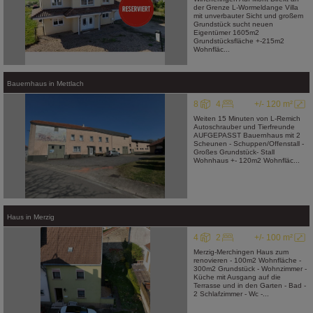
der Grenze L-Wormeldange Villa
mit unverbauter Sicht und großem
Grundstück sucht neuen
Eigentümer 1605m2
Grundstücksfläche +-215m2
Wohnfläc...
Bauernhaus
in
Mettlach
8
4
+/- 120 m²
Weiten 15 Minuten von L-Remich
Autoschrauber und Tierfreunde
AUFGEPASST Bauernhaus mit 2
Scheunen - Schuppen/Offenstall -
Großes Grundstück- Stall
Wohnhaus +- 120m2 Wohnfläc...
Haus
in
Merzig
4
2
+/- 100 m²
Merzig-Merchingen Haus zum
renovieren - 100m2 Wohnfläche -
300m2 Grundstück - Wohnzimmer -
Küche mit Ausgang auf die
Terrasse und in den Garten - Bad -
2 Schlafzimmer - Wc -...