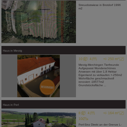
Streuobstwiese in Brotdorf 1996
m2
Haus
in
Merzig
10
4
+/- 250 m²
Merzig-Merchingen Tierfreunde
Aufgepasst Wunderschönes
Anwesen mit über 1,8 Hektar
Eigenland zu verkaufen +-250m2
Wohnfläche geschmackvoll
renoviert -18577m2
Grundstücksfläche ...
Haus
in
Perl
8
4
+/- 164 m²
10
Perl-Sinz Direkt an der Grenze L-