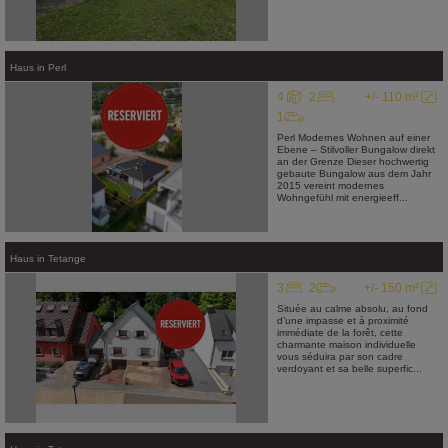
Haus
in
Perl
4
2
+/- 110 m²
1
Perl Modernes Wohnen auf einer
Ebene – Stilvoller Bungalow direkt
an der Grenze Dieser hochwertig
gebaute Bungalow aus dem Jahr
2015 vereint modernes
Wohngefühl mit energieeff...
Haus
in
Tetange
3
2
+/- 150 m²
Située au calme absolu, au fond
d’une impasse et à proximité
immédiate de la forêt, cette
charmante maison individuelle
vous séduira par son cadre
verdoyant et sa belle superfic...