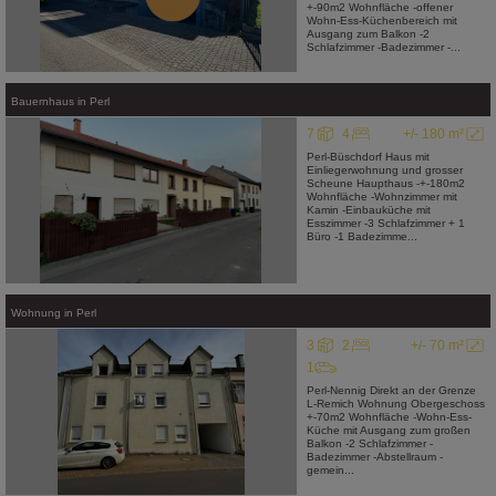
+-90m2 Wohnfläche -offener
Wohn-Ess-Küchenbereich mit
Ausgang zum Balkon -2
Schlafzimmer -Badezimmer -...
Bauernhaus
in
Perl
7
4
+/- 180 m²
Perl-Büschdorf Haus mit
Einliegerwohnung und grosser
Scheune Haupthaus -+-180m2
Wohnfläche -Wohnzimmer mit
Kamin -Einbauküche mit
Esszimmer -3 Schlafzimmer + 1
Büro -1 Badezimme...
Wohnung
in
Perl
3
2
+/- 70 m²
1
Perl-Nennig Direkt an der Grenze
L-Remich Wohnung Obergeschoss
+-70m2 Wohnfläche -Wohn-Ess-
Küche mit Ausgang zum großen
Balkon -2 Schlafzimmer -
Badezimmer -Abstellraum -
gemein...