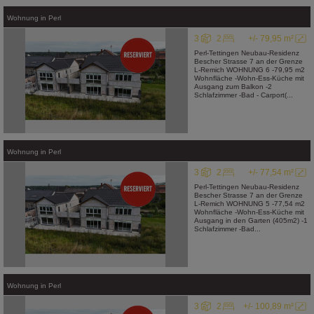
Wohnung
in
Perl
3
2
+/- 79,95 m²
Perl-Tettingen Neubau-Residenz
Bescher Strasse 7 an der Grenze
L-Remich WOHNUNG 6 -79,95 m2
Wohnfläche -Wohn-Ess-Küche mit
Ausgang zum Balkon -2
Schlafzimmer -Bad - Carport(...
Wohnung
in
Perl
3
2
+/- 77,54 m²
Perl-Tettingen Neubau-Residenz
Bescher Strasse 7 an der Grenze
L-Remich WOHNUNG 5 -77,54 m2
Wohnfläche -Wohn-Ess-Küche mit
Ausgang in den Garten (405m2) -1
Schlafzimmer -Bad...
Wohnung
in
Perl
3
2
+/- 100,89 m²