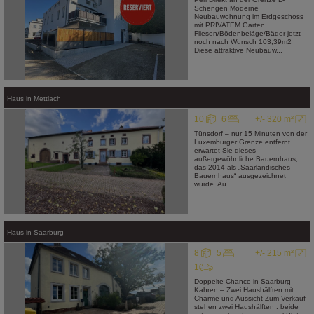
Schengen Moderne
Neubauwohnung im Erdgeschoss
mit PRIVATEM Garten
Fliesen/Bödenbeläge/Bäder jetzt
noch nach Wunsch 103,39m2
Diese attraktive Neubauw...
Haus
in
Mettlach
10
6
+/- 320 m²
Tünsdorf – nur 15 Minuten von der
Luxemburger Grenze entfernt
erwartet Sie dieses
außergewöhnliche Bauernhaus,
das 2014 als „Saarländisches
Bauernhaus“ ausgezeichnet
wurde. Au...
Haus
in
Saarburg
8
5
+/- 215 m²
1
Doppelte Chance in Saarburg-
Kahren – Zwei Haushälften mit
Charme und Aussicht Zum Verkauf
stehen zwei Haushälften : beide