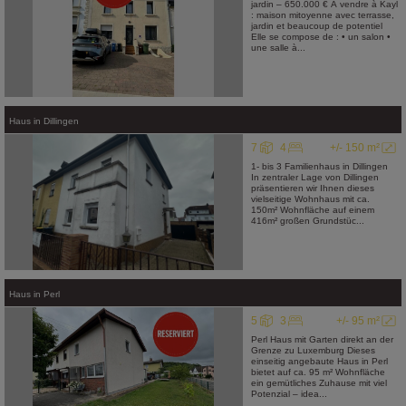
jardin – 650.000 € À vendre à Kayl
: maison mitoyenne avec terrasse,
jardin et beaucoup de potentiel
Elle se compose de : • un salon •
une salle à...
Haus
in
Dillingen
7
4
+/- 150 m²
1- bis 3 Familienhaus in Dillingen
In zentraler Lage von Dillingen
präsentieren wir Ihnen dieses
vielseitige Wohnhaus mit ca.
150m² Wohnfläche auf einem
416m² großen Grundstüc...
Haus
in
Perl
5
3
+/- 95 m²
Perl Haus mit Garten direkt an der
Grenze zu Luxemburg Dieses
einseitig angebaute Haus in Perl
bietet auf ca. 95 m² Wohnfläche
ein gemütliches Zuhause mit viel
Potenzial – idea...