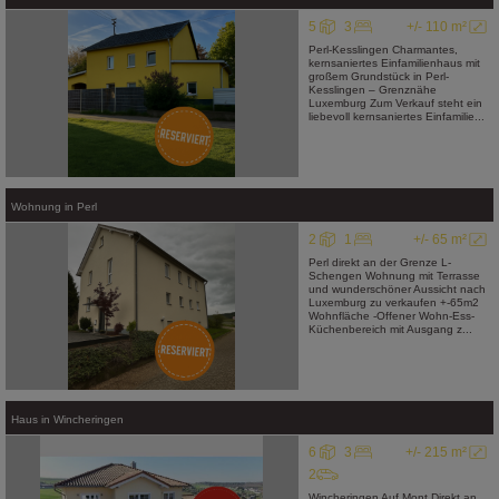
5
3
+/- 110 m²
Perl-Kesslingen Charmantes,
kernsaniertes Einfamilienhaus mit
großem Grundstück in Perl-
Kesslingen – Grenznähe
Luxemburg Zum Verkauf steht ein
liebevoll kernsaniertes Einfamilie...
Wohnung
in
Perl
2
1
+/- 65 m²
Perl direkt an der Grenze L-
Schengen Wohnung mit Terrasse
und wunderschöner Aussicht nach
Luxemburg zu verkaufen +-65m2
Wohnfläche -Offener Wohn-Ess-
Küchenbereich mit Ausgang z...
Haus
in
Wincheringen
6
3
+/- 215 m²
2
Wincheringen Auf Mont Direkt an