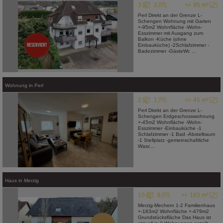
3
2
+/- 95 m²
Perl Direkt an der Grenze L-
Schengen Wohnung mit Garten
+-95m2 Wohnfläche -Wohn-
Esszimmer mit Ausgang zum
Balkon -Küche (ohne
Einbauküche) -2Schlafzimmer -
Badezimmer -GästeWc ...
Wohnung
in
Perl
2
1
+/- 45 m²
Perl Direkt an der Grenze L-
Schengen Erdgeschosswohnung
+-45m2 Wohnfläche -Wohn-
Esszimmer -Einbauküche -1
Schlafzimmer -1 Bad -Abstellraum
-1 Stellplatz -gemeinschaftliche
Wasc...
Haus
in
Merzig
10
6
+/- 183 m²
Merzig-Mechern 1-2 Familienhaus
+-183m2 Wohnfläche +-479m2
Grundstücksfläche Das Haus ist