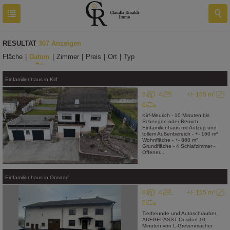
RESULTAT
307 Anzeigen
Fläche
|
Datum
|
Zimmer
|
Preis
|
Ort
|
Typ
Einfamilienhaus
in
Kirf
5
4
+/- 165 m²
6
Kirf-Meurich - 10 Minuten bis
Schengen oder Remich
Einfamilienhaus mit Aufzug und
tollem Außenbereich - +- 160 m²
Wohnfläche - +- 860 m²
Grundfläche - 4 Schlafzimmer -
Offener...
Einfamilienhaus
in
Onsdorf
8
4
+/- 155 m²
5
Tierfreunde und Autoschrauber
AUFGEPASST Onsdorf 10
Minuten von L-Grevenmacher