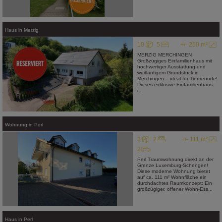
Haus
in
Merzig
10
5
+/- 250 m²
MERZIG MERCHINGEN
Großzügiges Einfamilienhaus mit
hochwertiger Ausstattung und
weitläufigem Grundstück in
Merchingen – ideal für Tierfreunde!
Dieses exklusive Einfamilienhaus
i...
Wohnung
in
Perl
3
2
+/- 111 m²
2
Perl Traumwohnung direkt an der
Grenze Luxemburg-Schengen!
Diese moderne Wohnung bietet
auf ca. 111 m² Wohnfläche ein
durchdachtes Raumkonzept: Ein
großzügiger, offener Wohn-Ess...
Haus
in
Perl