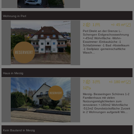
Wohnung
in
Perl
2
1
+/- 45 m²
Perl Direkt an der Grenze L-
Schengen Erdgeschosswohnung
+-45m2 Wohnfläche -Wohn-
Esszimmer -Einbauküche -1
Schlafzimmer -1 Bad -Abstellraum
-1 Stellplatz -gemeinschaftliche
Wasch...
Haus
in
Merzig
7
3
+/- 180 m²
1
Merzig- Besseringen Schönes 1-2
Familienhaus mit vielen
Nutzungsmöglichkeiten zum
renovieren +-180m2 Wohnfläche
-512m2 Grundstücksfläche Zurzeit
in 2 Wohnungen aufgeteilt Wo...
Kein Bauland
in
Merzig