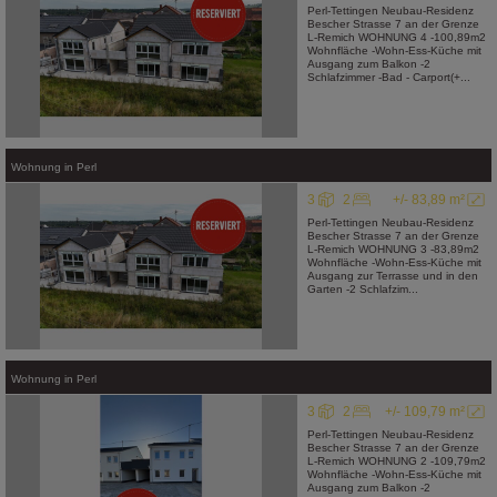
Perl-Tettingen Neubau-Residenz
Bescher Strasse 7 an der Grenze
L-Remich WOHNUNG 4 -100,89m2
Wohnfläche -Wohn-Ess-Küche mit
Ausgang zum Balkon -2
Schlafzimmer -Bad - Carport(+...
Wohnung
in
Perl
3
2
+/- 83,89 m²
Perl-Tettingen Neubau-Residenz
Bescher Strasse 7 an der Grenze
L-Remich WOHNUNG 3 -83,89m2
Wohnfläche -Wohn-Ess-Küche mit
Ausgang zur Terrasse und in den
Garten -2 Schlafzim...
Wohnung
in
Perl
3
2
+/- 109,79 m²
Perl-Tettingen Neubau-Residenz
Bescher Strasse 7 an der Grenze
L-Remich WOHNUNG 2 -109,79m2
Wohnfläche -Wohn-Ess-Küche mit
Ausgang zum Balkon -2