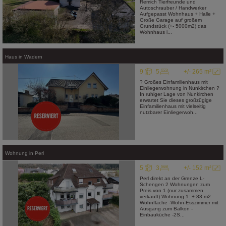
Remich Tierfreunde und
Autoschrauber / Handwerker
Aufgepasst Wohnhaus + Halle +
Große Garage auf großem
Grundstück (+- 5000m2) das
Wohnhaus i...
Haus
in
Wadern
9
5
+/- 265 m²
? Großes Einfamilienhaus mit
Einliegerwohnung in Nunkirchen ?
In ruhiger Lage von Nunkirchen
erwartet Sie dieses großzügige
Einfamilienhaus mit vielseitig
nutzbarer Einliegerwoh...
Wohnung
in
Perl
5
3
+/- 152 m²
Perl direkt an der Grenze L-
Schengen 2 Wohnungen zum
Preis von 1 (nur zusammen
verkauft) Wohnung 1: +-83 m2
Wohnfläche -Wohn-Esszimmer mit
Ausgang zum Balkon -
Einbauküche -2S...