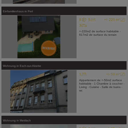
Einfamilienhaus
in
Perl
8
5
+/- 220 m²
3
+-220m2 de surface habitable -
617m2 de surface du terrain
Wohnung
in
Esch-sur-Alzette
1
+/- 50 m²
Appartement de +-50m2 surface
habitable - 1 Chambre à coucher -
Living - Cuisine - Salle de bains -
wc
Wohnung
in
Mettlach