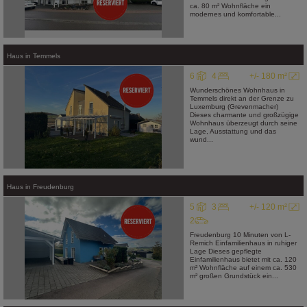
ca. 80 m² Wohnfläche ein
modernes und komfortable...
Haus
in
Temmels
6
4
+/- 180 m²
Wunderschönes Wohnhaus in
Temmels direkt an der Grenze zu
Luxemburg (Grevenmacher)
Dieses charmante und großzügige
Wohnhaus überzeugt durch seine
Lage, Ausstattung und das
wund...
Haus
in
Freudenburg
5
3
+/- 120 m²
2
Freudenburg 10 Minuten von L-
Remich Einfamilienhaus in ruhiger
Lage Dieses gepflegte
Einfamilienhaus bietet mit ca. 120
m² Wohnfläche auf einem ca. 530
m² großen Grundstück ein...