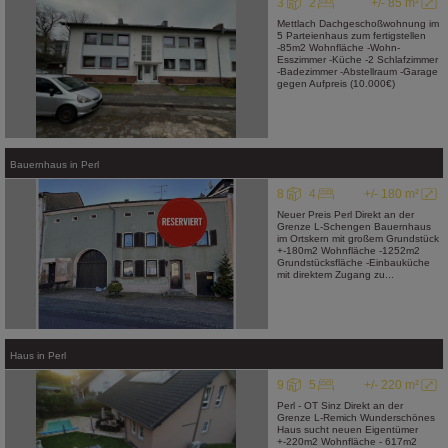
3
2
+/- 85 m²
Mettlach Dachgeschoßwohnung im
5 Parteienhaus zum fertigstellen
-85m2 Wohnfläche -Wohn-
Esszimmer -Küche -2 Schlafzimmer
-Badezimmer -Abstellraum -Garage
gegen Aufpreis (10.000€)
Bauernhaus
in
Perl
8
4
+/- 180 m²
Neuer Preis Perl Direkt an der
Grenze L-Schengen Bauernhaus
im Ortskern mit großem Grundstück
+-180m2 Wohnfläche -1252m2
Grundstücksfläche -Einbauküche
mit direktem Zugang zu...
Haus
in
Perl
9
5
+/- 220 m²
Perl - OT Sinz Direkt an der
Grenze L-Remich Wunderschönes
Haus sucht neuen Eigentümer
+-220m2 Wohnfläche - 617m2