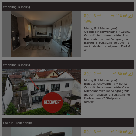
Wohnung
in
Merzig
5
3
+/- 118 m²
1
Merzig (OT Menningen)
Obergeschosswohnung +-118m2
Wohnfläche -offener Wohn-Ess-
Küchenbereich mit Ausgang zum
Balkon -3 Schlafzimmer davon 1
mit Ankleide und eigenem Bad -1
w...
Wohnung
in
Merzig
3
2
+/- 80 m²
Merzig (OT Menningen)
Erdgeschosswohnung +-80m2
Wohnfläche -offener Wohn-Ess-
Küchenbereich mit Ausgang zur
großen Terrasse -2 Schlafzimmer -
Badezimmer -2 Stellplätze
hintere...
Haus
in
Freudenburg
5
3
+/- 140 m²