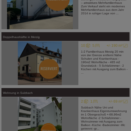
– attraktives Mehrfamilienhaus
Zum Verkauf steht ein modernes
Mehrfamilienhaus aus dem Jahr
2014 in ruhiger Lage von ...
Doppelhaushälfte
in
Merzig
10
5
+/- 190 m²
1-2 Familienhaus Merzig 20 min
von der Grenze entfernt Nähe
Schulen und Krankenhaus -
190m2 Wohnfläche - 465 m2
Grundstück - 5 Schlafzimmer - 2
Küchen mit Ausgang zum Balkon -
...
Wohnung
in
Sulzbach
2
1
+/- 69 m²
Sulzbach Nähe Uni und
Krankenhaus Eigentumswohnung
im 1 Obergeschoß +-68,96m2
Wohnfläche -2 Schlafzimmer -
Wohnzimmer mit Ausgang zum
Balkon -Küche -Badezimmer -Wc
getrennt -gr...