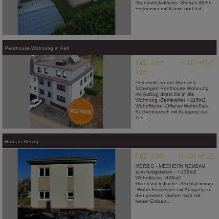
Grundstücksfläche -Großes Wohn-
Esszimmer mit Kamin und teil ...
Penthouse-Wohnung
in
Perl
3
2
+/- 115 m²
2
Perl direkt an der Grenze L-
Schengen Penthouse Wohnung
mit Aufzug direkt bis in die
Wohnung -Barrierefrei +-115m2
Wohnfläche -Offener Wohn-Ess-
Küchenbereich mit Ausgang zur
Ter...
Haus
in
Merzig
6
3
+/- 135 m²
MERZIG - MECHERN NEUBAU
zum fertigstellen - +-135m2
Wohnfläche -978m2
Grundstücksfläche -3Schlafzimmer
-Wohn-Esszimmer mit Ausgang in
den grossen Garten -wird mit
neuer Einbau...