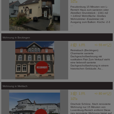
1
Freudenburg 15 Minuten von L-
Remich Haus zum sanieren oder
Abreißen Grundstück : 1341 m2
+-140m2 Wohnfläche -Großes
Wohnzimmer -Esszimmer mit
Ausgang zum Balkon -Küche -2-3
...
Wohnung
in
Beckingen
2
1
+/- 55 m²
Reimsbach (Beckingen)
Charmante sanierte
Dachgeschoßwohnung mit
rustikalem Flair Zum Verkauf steht
eine liebevoll sanierte
Dachgeschoßwohnung in einem
historischen Gebäude. Au...
Wohnung
in
Mettlach
3
1
+/- 80 m²
1
Orscholz Schöne, frisch renovierte
Wohnung nur 15 Minuten von
Luxemburg-Remich entfernt Diese
neu renovierte Wohnung bietet auf