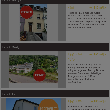
Haus
in
Tetange
4
+/- 135 m²
Tétange, Luxembourg Cette
maison offre environ 135 m² de
surface habitable sur un terrain de
1a24. Elle se compose de quatre
chambres à coucher, deux salles
de bains, une cuisin...
Haus
in
Merzig
8
4
+/- 192 m²
1
Merzig-Brotdorf Bungalow mit
Einliegerwohnung möglich In
ruhiger Lage von Merzig-Brotdorf
erwartet Sie dieser vielseitige
Bungalow mit ca. 192m²
Wohnfläche auf einem
großzügigen...
Haus
in
Perl
6
2
+/- 180 m²
Perl Direkt an der Grenze L-
Schengen Investoren Aufgepasst