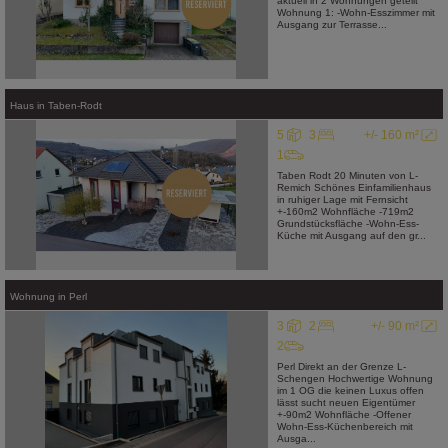
aktuell in 2 Wohnungen geteilt
Wohnung 1: -Wohn-Esszimmer mit
Ausgang zur Terrasse...
Haus
in
Taben-Rodt
5
3
+/- 160 m²
1
Taben Rodt 20 Minuten von L-
Remich Schönes Einfamilienhaus
in ruhiger Lage mit Fernsicht
+-160m2 Wohnfläche -719m2
Grundstücksfläche -Wohn-Ess-
Küche mit Ausgang auf den gr...
Wohnung
in
Perl
3
2
+/- 90 m²
2
Perl Direkt an der Grenze L-
Schengen Hochwertige Wohnung
im 1 OG die keinen Luxus offen
lässt sucht neuen Eigentümer
+-90m2 Wohnfläche -Offener
Wohn-Ess-Küchenbereich mit
Ausga...