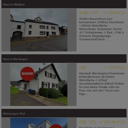
Haus
in
Mettlach
14
7
+/- 200 m²
Großes Bauernhaus zum
kernsanieren 1039m2 Grundstück
+-200m2 Wohnfläche -
Wohnzimmer -Esszimmer -Küche
-6-7 Schlafzimmer -1 Bad - 3 Wc´s
Scheune Doppelgarage
Schweinestall Dach ...
Haus
in
Beckingen
5
+/- 125 m²
Haustadt (Beckingen) Charmantes
Einfamilienhaus mit Garten
Wohnfläche:+-125m2
Grundstücksfläche 846m2 Perfekt
für eine kleine Familie oder ein
Paar, das sich den Traum vom
Eige...
Wohnung
in
Perl
4
3
+/- 103,39 m²
Perl Direkt an der Grenze L-