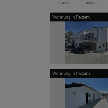
Fläche
|
Datum
|
Wohnung in
Palzem
Wohnung in
Palzem