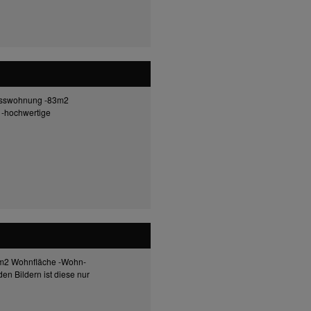
hosswohnung -83m2
-hochwertige
5m2 Wohnfläche -Wohn-
n Bildern ist diese nur