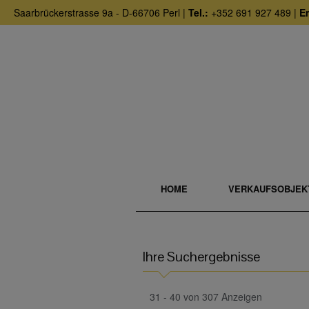
Saarbrückerstrasse 9a - D-66706 Perl |
Tel.:
+352 691 927 489 |
Em
HOME
VERKAUFSOBJEK
Ihre Suchergebnisse
31 - 40 von 307 Anzeigen