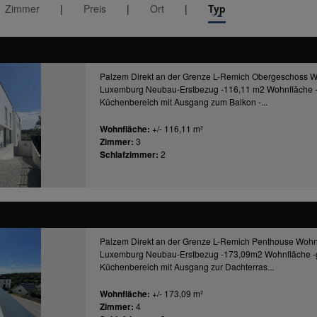
Zimmer
|
Preis
|
Ort
|
Typ
Palzem Direkt an der Grenze L-Remich Obergeschoss W
Luxemburg Neubau-Erstbezug -116,11 m2 Wohnfläche 
Küchenbereich mit Ausgang zum Balkon -...
Wohnfläche:
+/- 116,11 m²
Zimmer:
3
Schlafzimmer:
2
Palzem Direkt an der Grenze L-Remich Penthouse Wohn
Luxemburg Neubau-Erstbezug -173,09m2 Wohnfläche -
Küchenbereich mit Ausgang zur Dachterras...
Wohnfläche:
+/- 173,09 m²
Zimmer:
4