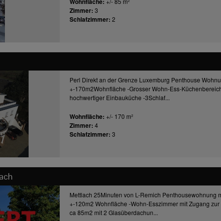
Wohnfläche:
+/- 85 m²
Zimmer:
3
Schlafzimmer:
2
Perl Direkt an der Grenze Luxemburg Penthouse Wohn
+-170m2Wohnfläche -Grosser Wohn-Ess-Küchenbereich o
hochwertiger Einbauküche -3Schlaf...
Wohnfläche:
+/- 170 m²
Zimmer:
4
Schlafzimmer:
3
lach
Mettlach 25Minuten von L-Remich Penthousewohnung mit
+-120m2 Wohnfläche -Wohn-Esszimmer mit Zugang zur
ca 85m2 mit 2 Glasüberdachun...