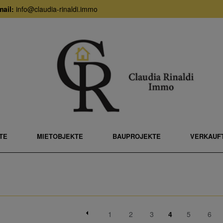
ail:
info@claudia-rinaldi.immo
TE
MIETOBJEKTE
BAUPROJEKTE
VERKAUFT
1
2
3
4
5
6