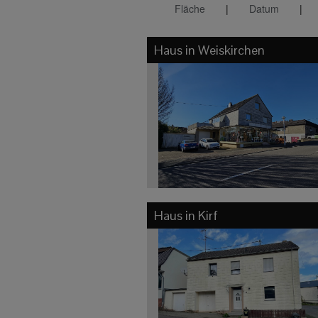
Fläche
|
Datum
|
Haus in
Weiskirchen
Haus in
Kirf