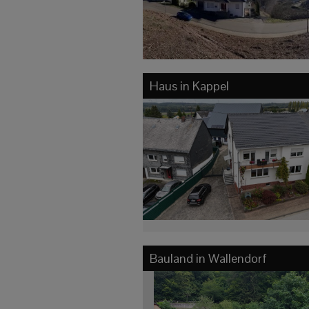
Haus in
Kappel
Bauland in
Wallendorf