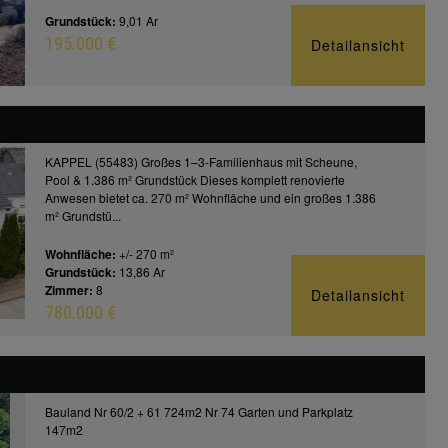
Grundstück:
9,01 Ar
195.000 €
Detailansicht
KAPPEL (55483) Großes 1–3-Familienhaus mit Scheune,
Pool & 1.386 m² Grundstück Dieses komplett renovierte
Anwesen bietet ca. 270 m² Wohnfläche und ein großes 1.386
m² Grundstü...
Wohnfläche:
+/- 270 m²
Grundstück:
13,86 Ar
Zimmer:
8
Detailansicht
780.000 €
Bauland Nr 60/2 + 61 724m2 Nr 74 Garten und Parkplatz
147m2