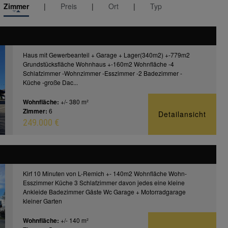
Zimmer
|
Preis
|
Ort
|
Typ
Haus mit Gewerbeanteil + Garage + Lager(340m2) +-779m2
Grundstücksfläche Wohnhaus +-160m2 Wohnfläche -4
Schlafzimmer -Wohnzimmer -Esszimmer -2 Badezimmer -
Küche -große Dac...
Wohnfläche:
+/- 380 m²
Zimmer:
6
Detailansicht
249.000 €
Kirf 10 Minuten von L-Remich +- 140m2 Wohnfläche Wohn-
Esszimmer Küche 3 Schlafzimmer davon jedes eine kleine
Ankleide Badezimmer Gäste Wc Garage + Motorradgarage
kleiner Garten
Wohnfläche:
+/- 140 m²