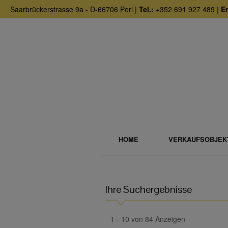
Saarbrückerstrasse 9a - D-66706 Perl |
Tel.:
+352 691 927 489 |
Em
HOME
VERKAUFSOBJEK
Ihre Suchergebnisse
1 - 10 von 84 Anzeigen