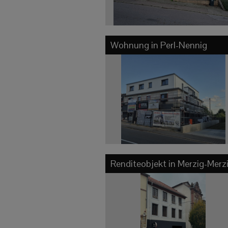
Wohnung in
Perl-Nennig
Renditeobjekt in
Merzig-Merz