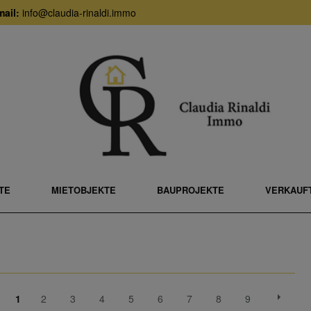
ail:
info@claudia-rinaldi.immo
TE
MIETOBJEKTE
BAUPROJEKTE
VERKAUFT
1
2
3
4
5
6
7
8
9