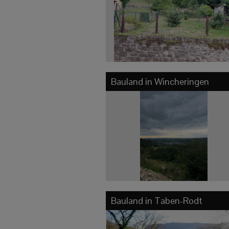
Bauland in
Wincheringen
Bauland in
Taben-Rodt