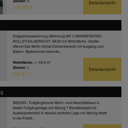
Zimmer:
5
Detailansicht
200.000 €
Erdgeschosswohnung (Wohnung NR 1) BARRIEREFREI -
ROLLSTUHLGERECHT -69,50 m2 Wohnfläche -Großer
offener Ess-Wohn-Schlaf-Küchenbereich mit Ausgang zum
Balkon -Badezimmer behinde...
Wohnfläche:
+/- 69,5 m²
Zimmer:
1
Detailansicht
346.871 €
ig
MERZIG - Fußgängerzone Wohn- und Geschäftshaus in
bester Fußgängerlage von Merzig ? Renditeobjekt mit
Ausbaupotenzial! In absolut zentraler Lage von Merzig direkt
in der Postst...