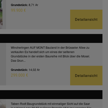
Grundstück:
8,71 Ar
99.900 €
Detailansicht
Wincheringen AUF MONT Bauland in der Brüsseler Allee zu
verkaufen Es handelt sich um eines der seltenen
Grundstücke in der ersten Baureihe mit Blick über die Mosel.
Das Grun...
Grundstück:
14,02 Ar
299.000 €
Detailansicht
Taben-Rodt Baugrundstück mit einmaliger Sicht auf die Saar
in ruhiger Lage 23,63 ar Gross Parzelle 16/1 im Lageplan Für