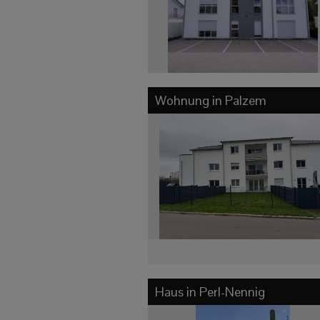
Wohnung in
Palzem
Haus in
Perl-Nennig