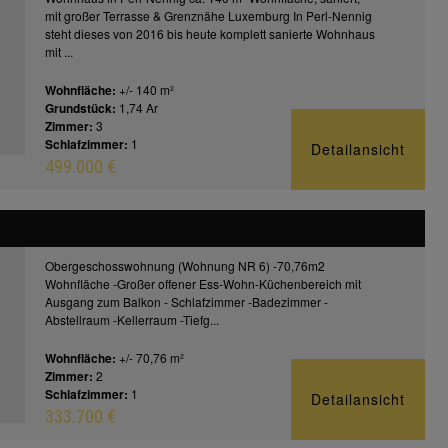
mit großer Terrasse & Grenznähe Luxemburg In Perl-Nennig
steht dieses von 2016 bis heute komplett sanierte Wohnhaus
mit ...
Wohnfläche:
+/- 140 m²
Grundstück:
1,74 Ar
Zimmer:
3
Schlafzimmer:
1
Detailansicht
499.000 €
Obergeschosswohnung (Wohnung NR 6) -70,76m2
Wohnfläche -Großer offener Ess-Wohn-Küchenbereich mit
Ausgang zum Balkon - Schlafzimmer -Badezimmer -
Abstellraum -Kellerraum -Tiefg...
Wohnfläche:
+/- 70,76 m²
Zimmer:
2
Schlafzimmer:
1
Detailansicht
333.700 €