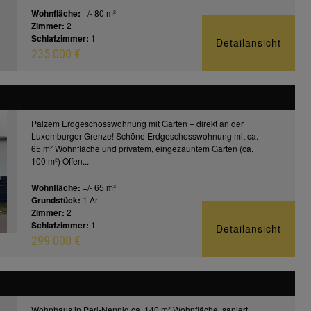
Wohnfläche:
+/- 80 m²
Zimmer:
2
Schlafzimmer:
1
Detailansicht
235.000 €
Palzem Erdgeschosswohnung mit Garten – direkt an der
Luxemburger Grenze! Schöne Erdgeschosswohnung mit ca.
65 m² Wohnfläche und privatem, eingezäuntem Garten (ca.
100 m²) Offen...
Wohnfläche:
+/- 65 m²
Grundstück:
1 Ar
Zimmer:
2
Schlafzimmer:
1
Detailansicht
299.000 €
Wohnhaus in Perl-Nennig ca. 140 m² Wohnfläche, saniert,