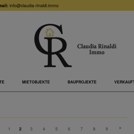
ail:
info@claudia-rinaldi.immo
TE
MIETOBJEKTE
BAUPROJEKTE
VERKAUFT
1
2
3
4
5
6
7
8
9