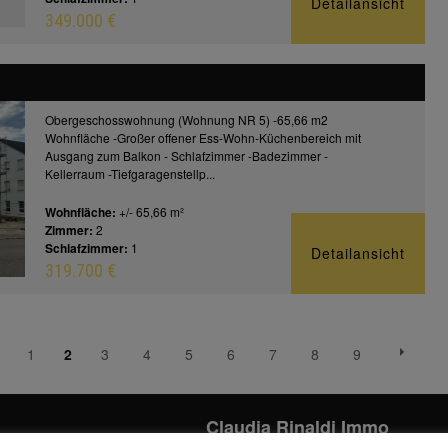
Detailansicht
349.000 €
Obergeschosswohnung (Wohnung NR 5) -65,66 m2
Wohnfläche -Großer offener Ess-Wohn-Küchenbereich mit
Ausgang zum Balkon - Schlafzimmer -Badezimmer -
Kellerraum -Tiefgaragenstellp...
Wohnfläche:
+/- 65,66 m²
Zimmer:
2
Schlafzimmer:
1
Detailansicht
319.700 €
1
2
3
4
5
6
7
8
9
Claudia Rinaldi Immo