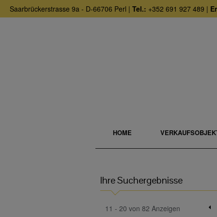
Saarbrückerstrasse 9a - D-66706 Perl |
Tel.:
+352 691 927 489 |
Em
HOME
VERKAUFSOBJEK
Ihre Suchergebnisse
11 - 20 von 82 Anzeigen