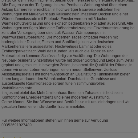
bis zu ca. 89m² Wohnfläche mit Balkon oder Terrasse und Tiefgaragenstellplatz.
Alle Etagen von der Tiefgarage bis zur Penthaus-Wohnung sind über einen
Aufzug barrierefrei erreichbar. In hochwertiger Bauweise entstehen hier
Wohnungen mit Mauerwerk aus Kalksandstein, massiven Decken und einer
Wärmedämmfassade mit Edelputz. Fenster werden mit 3-facher
Wärmeschutzverglasung und elektrisch bedienbaren Rolläden ausgeführt. Alle
Wohnungen verfügen über eine Fußbodenheizung mit Einzelraumsteuerung bei
zentraler Versorgung über eine Luft-Wasser-Wärmepumpe mit
Warmwasseraufbereitung. Die modernen Tageslichtbäder werden mit
bodengleicher Dusche, Fliesen und Sanitärobjekten von deutschen
Markenherstellern ausgestattet. Hochwertiges Laminat oder edles
Echtholzparkett nach Wahl des Kunden, als auch die Tapezier- und
Malerarbeiten kommen Schlüsselfertig zur Ausführung. Die Wohnungen der
Neubau-Residenz Sinzerstraße wurde mit großer Sorgfalt und Liebe zum Detail
geplant und gestaltet. In bewegten Zeiten, bekommt die Qualität der Räume, in
denen wir unser Leben verbringen, einen neuen Stellenwert. Zeitlose
Ausstattungsdetails mit hohem Anspruch an Qualität und Funktionalität bieten
Ihnen lang andauernden Wohnkomfort. Durchdachte Grundrisse und
ausgeklügelte Raumkonzepte sorgen für ein stimmungsvolles
Wohlfühlambiente.
Insgesamt bietet das Mehrfamilienhaus Ihnen ein Zuhause mit höchstem
Komfort,hoher Energieeffizienz und einer modernen Ausstattung.
Gerne können Sie Ihre Wünsche und Bedürfnisse mit uns einbringen und wir
gestalten Ihnen eine individuelle Traumimmobilie.
Für weitere Informationen stehen wir Ihnen gerne zur Verfügung
00352691927489