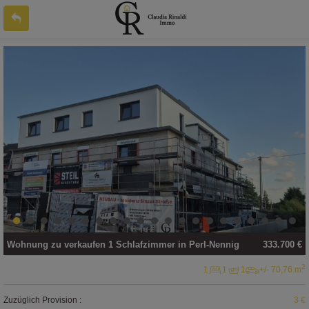
Wohnung
zu verkaufen
1 Schlafzimmer in
Perl-Nennig
333.700 €
2
1
1
1
+/- 70,76 m
Zuzüglich Provision :
3 €