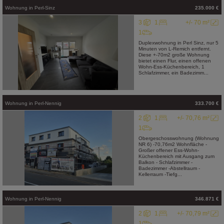
Wohnung
in
Perl-Sinz
235.000 €
3
1
+/- 70 m²
1
Duplexwohnung in Perl Sinz, nur 5
Minuten von L-Remich entfernt.
Diese +-70m2 große Wohnung
bietet einen Flur, einen offenen
Wohn-Ess-Küchenbereich, 1
Schlafzimmer, ein Badezimm...
Wohnung
in
Perl-Nennig
333.700 €
2
1
+/- 70,76 m²
1
Obergeschosswohnung (Wohnung
NR 6) -70,76m2 Wohnfläche -
Großer offener Ess-Wohn-
Küchenbereich mit Ausgang zum
Balkon - Schlafzimmer -
Badezimmer -Abstellraum -
Kellerraum -Tiefg...
Wohnung
in
Perl-Nennig
346.871 €
2
1
+/- 70,79 m²
1