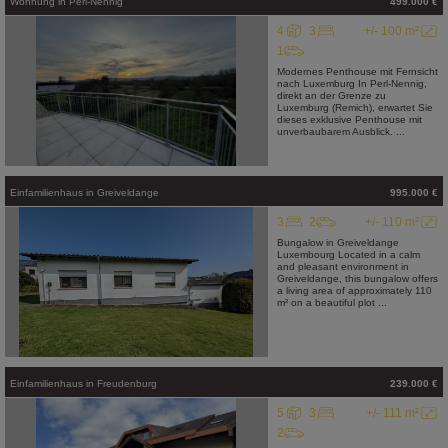
Wohnung
in
Perl-Nennig
499.000 €
4
3
+/- 100 m²
1
Modernes Penthouse mit Fernsicht
nach Luxemburg In Perl-Nennig,
direkt an der Grenze zu
Luxemburg (Remich), erwartet Sie
dieses exklusive Penthouse mit
unverbaubarem Ausblick. ...
Einfamilienhaus
in
Greiveldange
995.000 €
3
2
+/- 110 m²
Bungalow in Greiveldange
Luxembourg Located in a calm
and pleasant environment in
Greiveldange, this bungalow offers
a living area of approximately 110
m² on a beautiful plot ...
Einfamilienhaus
in
Freudenburg
239.000 €
5
3
+/- 111 m²
2