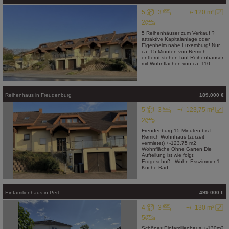
5
3
+/- 120 m²
2
5 Reihenhäuser zum Verkauf ?
attraktive Kapitalanlage oder
Eigenheim nahe Luxemburg! Nur
ca. 15 Minuten von Remich
entfernt stehen fünf Reihenhäuser
mit Wohnflächen von ca. 110...
Reihenhaus
in
Freudenburg
189.000 €
5
3
+/- 123,75 m²
2
Freudenburg 15 Minuten bis L-
Remich Wohnhaus (zurzeit
vermietet) +-123,75 m2
Wohnfläche Ohne Garten Die
Aufteilung ist wie folgt:
Erdgeschoß : Wohn-Esszimmer 1
Küche Bad...
Einfamilienhaus
in
Perl
499.000 €
4
3
+/- 130 m²
5
Schönes Einfamilienhaus +-130m2