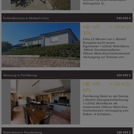
Wohngefühl. D...
Einfamilienhaus
in
Mettlach-Faha
549.000 €
4
3
+/- 120 m²
3
Faha 10 Minuten von L-Remich
Bungalow sucht neuen
Eigentümer +-120m2 Wohnfläche
-586m2 Grundstücksfläche -
Offener Wohn-Ess-Küchenbereich
mit Ausgang zur Terrasse und ...
Wohnung
in
Perl-Nennig
320.000 €
5
4
+/- 120 m²
1
Perl-Nennig Direkt an der Grenze
L-Remich Obergeschoßwohnung
+-120m2 Wohnfläche mit
Gartenanteil -Offener Wohn-Ess-
Küchenbereich mit Ausgang zum
Balkon -4 Schlafzim...
Reihenhaus
in
Freudenburg
189.000 €