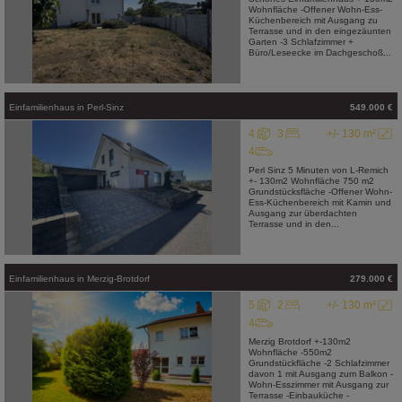
Wohnfläche -Offener Wohn-Ess-
Küchenbereich mit Ausgang zu
Terrasse und in den eingezäunten
Garten -3 Schlafzimmer +
Büro/Leseecke im Dachgeschoß...
Einfamilienhaus
in
Perl-Sinz
549.000 €
4
3
+/- 130 m²
4
Perl Sinz 5 Minuten von L-Remich
+- 130m2 Wohnfläche 750 m2
Grundstücksfläche -Offener Wohn-
Ess-Küchenbereich mit Kamin und
Ausgang zur überdachten
Terrasse und in den...
Einfamilienhaus
in
Merzig-Brotdorf
279.000 €
5
2
+/- 130 m²
4
Merzig Brotdorf +-130m2
Wohnfläche -550m2
Grundstückfläche -2 Schlafzimmer
davon 1 mit Ausgang zum Balkon -
Wohn-Esszimmer mit Ausgang zur
Terrasse -Einbauküche -