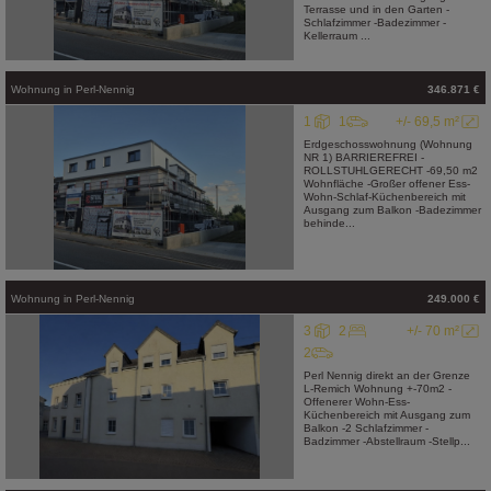
Terrasse und in den Garten -
Schlafzimmer -Badezimmer -
Kellerraum ...
Wohnung
in
Perl-Nennig
346.871 €
1
1
+/- 69,5 m²
Erdgeschosswohnung (Wohnung
NR 1) BARRIEREFREI -
ROLLSTUHLGERECHT -69,50 m2
Wohnfläche -Großer offener Ess-
Wohn-Schlaf-Küchenbereich mit
Ausgang zum Balkon -Badezimmer
behinde...
Wohnung
in
Perl-Nennig
249.000 €
3
2
+/- 70 m²
2
Perl Nennig direkt an der Grenze
L-Remich Wohnung +-70m2 -
Offenerer Wohn-Ess-
Küchenbereich mit Ausgang zum
Balkon -2 Schlafzimmer -
Badzimmer -Abstellraum -Stellp...