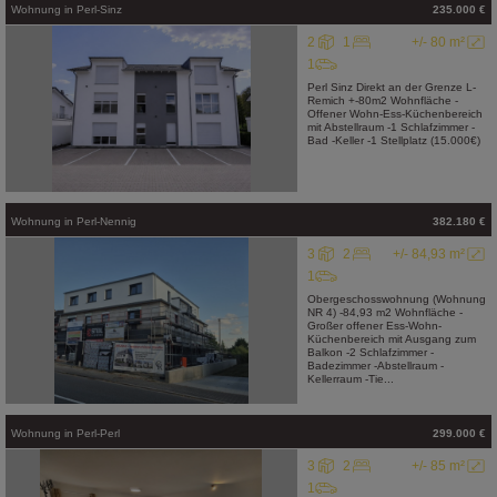
Wohnung
in
Perl-Sinz
235.000 €
2
1
+/- 80 m²
1
Perl Sinz Direkt an der Grenze L-
Remich +-80m2 Wohnfläche -
Offener Wohn-Ess-Küchenbereich
mit Abstellraum -1 Schlafzimmer -
Bad -Keller -1 Stellplatz (15.000€)
Wohnung
in
Perl-Nennig
382.180 €
3
2
+/- 84,93 m²
1
Obergeschosswohnung (Wohnung
NR 4) -84,93 m2 Wohnfläche -
Großer offener Ess-Wohn-
Küchenbereich mit Ausgang zum
Balkon -2 Schlafzimmer -
Badezimmer -Abstellraum -
Kellerraum -Tie...
Wohnung
in
Perl-Perl
299.000 €
3
2
+/- 85 m²
1