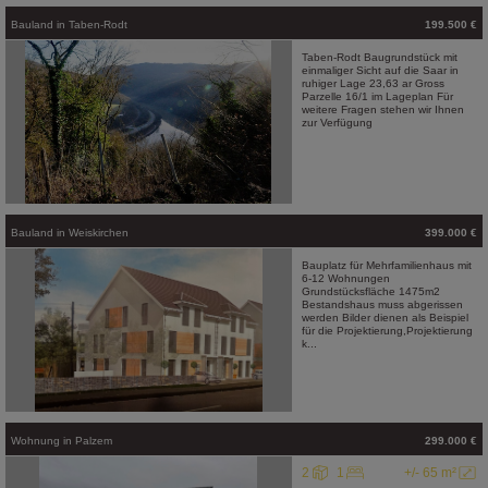
Bauland
in
Taben-Rodt
199.500 €
Taben-Rodt Baugrundstück mit
einmaliger Sicht auf die Saar in
ruhiger Lage 23,63 ar Gross
Parzelle 16/1 im Lageplan Für
weitere Fragen stehen wir Ihnen
zur Verfügung
Bauland
in
Weiskirchen
399.000 €
Bauplatz für Mehrfamilienhaus mit
6-12 Wohnungen
Grundstücksfläche 1475m2
Bestandshaus muss abgerissen
werden Bilder dienen als Beispiel
für die Projektierung,Projektierung
k...
Wohnung
in
Palzem
299.000 €
2
1
+/- 65 m²