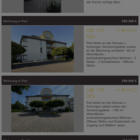
die Küche verfügt über...
Wohnung
in
Perl
250.000 €
3
2
+/- 90 m²
1
Perl direkt an der Grenze L-
Schengen Seniorengalerie zurzeit
ist die Wohnung vermietet - 90 m²
Wohnfläche -
behindertengerechtes Wohnen - 2
Bäder - 2 Schlafzimmer - Offener
Wohn...
Wohnung
in
Perl
299.000 €
3
2
+/- 95 m²
2
Perl direkt an der Grenze L-
Schengen direkt neben der
Seniorengalerie - +-95 m²
Wohnfläche -
behindertengerechtes Wohnen -
Offener Wohn und Essbereich mit
Zugang zum Balkon -sepa...