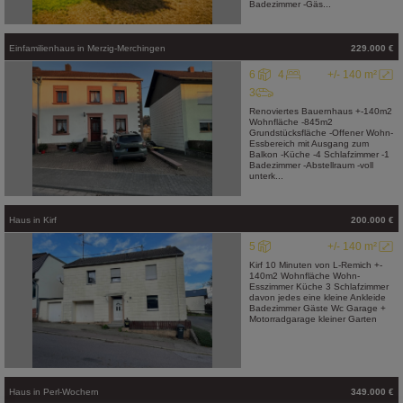
Badezimmer -Gäs...
Einfamilienhaus
in
Merzig-Merchingen
229.000 €
6
4
+/- 140 m²
3
Renoviertes Bauernhaus +-140m2
Wohnfläche -845m2
Grundstücksfläche -Offener Wohn-
Essbereich mit Ausgang zum
Balkon -Küche -4 Schlafzimmer -1
Badezimmer -Abstellraum -voll
unterk...
Haus
in
Kirf
200.000 €
5
+/- 140 m²
Kirf 10 Minuten von L-Remich +-
140m2 Wohnfläche Wohn-
Esszimmer Küche 3 Schlafzimmer
davon jedes eine kleine Ankleide
Badezimmer Gäste Wc Garage +
Motorradgarage kleiner Garten
Haus
in
Perl-Wochern
349.000 €