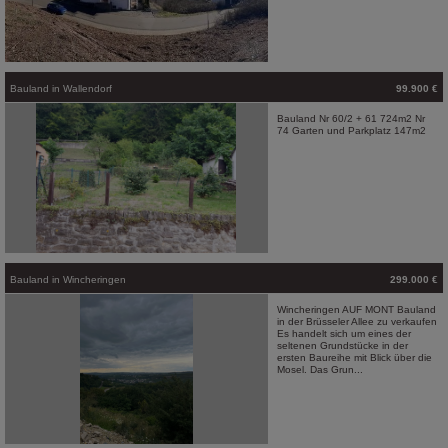
Bauland
in
Wallendorf
99.900 €
Bauland Nr 60/2 + 61 724m2 Nr
74 Garten und Parkplatz 147m2
Bauland
in
Wincheringen
299.000 €
Wincheringen AUF MONT Bauland
in der Brüsseler Allee zu verkaufen
Es handelt sich um eines der
seltenen Grundstücke in der
ersten Baureihe mit Blick über die
Mosel. Das Grun...