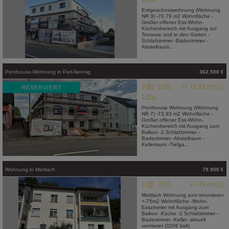
Erdgeschosswohnung (Wohnung
NR 3) -70,79 m2 Wohnfläche -
Großer offener Ess-Wohn-
Küchenbereich mit Ausgang zur
Terrasse und in den Garten -
Schlafzimmer -Badezimmer -
Abstellraum...
Penthouse-Wohnung
in
Perl-Nennig
362.500 €
3
2
+/- 73,93 m²
RESERVIERT
1
Penthouse Wohnung (Wohnung
NR 7) -73,93 m2 Wohnfläche -
Großer offener Ess-Wohn-
Küchenbereich mit Ausgang zum
Balkon -2 Schlafzimmer -
Badezimmer -Abstellraum -
Kellerraum -Tiefga...
Wohnung
in
Mettlach
79.900 €
3
2
+/- 75 m²
Mettlach Wohnung zum renovieren
+-75m2 Wohnfläche -Wohn-
Esszimmer mit Ausgang zum
Balkon -Küche -2 Schlafzimmer -
Badezimmer -Keller -aktuell
vermietet (320€ kalt)