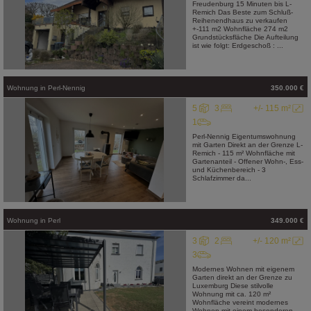
Freudenburg 15 Minuten bis L-
Remich Das Beste zum Schluß-
Reihenendhaus zu verkaufen
+-111 m2 Wohnfläche 274 m2
Grundstücksfläche Die Aufteilung
ist wie folgt: Erdgeschoß : ...
Wohnung
in
Perl-Nennig
350.000 €
5
3
+/- 115 m²
1
Perl-Nennig Eigentumswohnung
mit Garten Direkt an der Grenze L-
Remich - 115 m² Wohnfläche mit
Gartenanteil - Offener Wohn-, Ess-
und Küchenbereich - 3
Schlafzimmer da...
Wohnung
in
Perl
349.000 €
3
2
+/- 120 m²
3
Modernes Wohnen mit eigenem
Garten direkt an der Grenze zu
Luxemburg Diese stilvolle
Wohnung mit ca. 120 m²
Wohnfläche vereint modernes
Wohnen mit einem besonderen