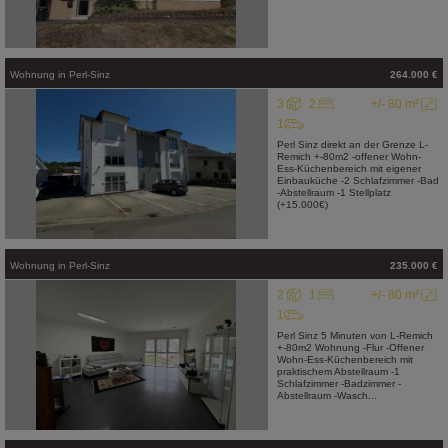
Wohnung
in
Perl-Sinz
264.000 €
3
2
+/- 80 m²
1
Perl Sinz direkt an der Grenze L-
Remich +-80m2 -offener Wohn-
Ess-Küchenbereich mit eigener
Einbauküche -2 Schlafzimmer -Bad
-Abstellraum -1 Stellplatz
(+15.000€)
Wohnung
in
Perl-Sinz
235.000 €
2
1
+/- 80 m²
1
Perl Sinz 5 Minuten von L-Remich
+-80m2 Wohnung -Flur -Offener
Wohn-Ess-Küchenbereich mit
praktischem Abstellraum -1
Schlafzimmer -Badzimmer -
Abstellraum -Wasch...