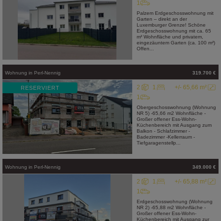
1
Palzem Erdgeschosswohnung mit
Garten – direkt an der
Luxemburger Grenze! Schöne
Erdgeschosswohnung mit ca. 65
m² Wohnfläche und privatem,
eingezäuntem Garten (ca. 100 m²)
Offen...
Wohnung
in
Perl-Nennig
319.700 €
2
1
+/- 65,66 m²
RESERVIERT
1
Obergeschosswohnung (Wohnung
NR 5) -65,66 m2 Wohnfläche -
Großer offener Ess-Wohn-
Küchenbereich mit Ausgang zum
Balkon - Schlafzimmer -
Badezimmer -Kellerraum -
Tiefgaragenstellp...
Wohnung
in
Perl-Nennig
349.000 €
2
1
+/- 65,88 m²
1
Erdgeschosswohnung (Wohnung
NR 2) -65,88 m2 Wohnfläche -
Großer offener Ess-Wohn-
Küchenbereich mit Ausgang zur