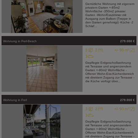
Gemütliche Wohnung mit eigenem
privatem Garten +-85m2
Wohnfläche -350m2 privater
Garten -Wohn/Esszimmer mit
Ausgang zum Balkon (Treppe in
den Garten genehmigt) -Küche -2
Schlaf...
Wohnung
in
Perl-Besch
279.000 €
3
2
+/- 90 m²
1
Gepflegte Erdgeschoßwohnung
mit Terrasse und angrenzendem
Garten +-90m2 Wohnfläche -
Offener Wohn-Ess-Küchenbereich
mit direktem Zugang zur Terrasse -
die Küche verfügt über...
Wohnung
in
Perl
279.000 €
3
2
+/- 90 m²
1
Gepflegte Erdgeschoßwohnung
mit Terrasse und angrenzendem
Garten +-90m2 Wohnfläche -
Offener Wohn-Ess-Küchenbereich
mit direktem Zugang zur Terrasse -