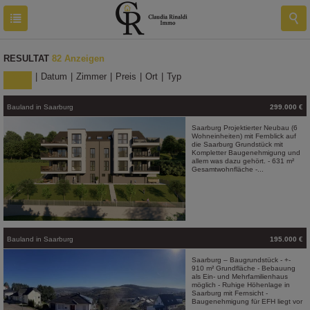
RESULTAT
82 Anzeigen
Fläche
|
Datum
|
Zimmer
|
Preis
|
Ort
|
Typ
Bauland
in
Saarburg
299.000 €
Saarburg Projektierter Neubau (6
Wohneinheiten) mit Fernblick auf
die Saarburg Grundstück mit
Kompletter Baugenehmigung und
allem was dazu gehört. - 631 m²
Gesamtwohnfläche -...
Bauland
in
Saarburg
195.000 €
Saarburg – Baugrundstück - +-
910 m² Grundfläche - Bebauung
als Ein- und Mehrfamilienhaus
möglich - Ruhige Höhenlage in
Saarburg mit Fernsicht -
Baugenehmigung für EFH liegt vor