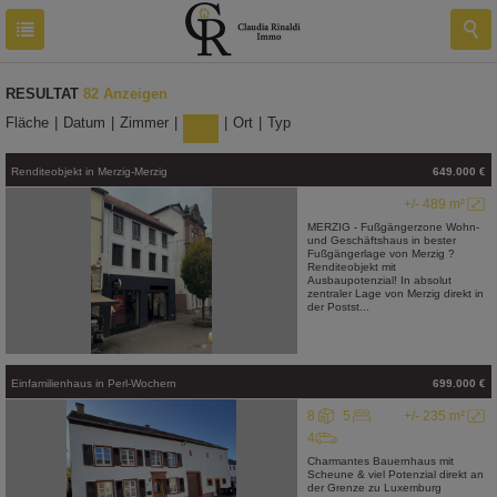
RESULTAT
82 Anzeigen
Fläche
|
Datum
|
Zimmer
|
Preis
|
Ort
|
Typ
Renditeobjekt
in
Merzig-Merzig
649.000 €
+/- 489 m²
MERZIG - Fußgängerzone Wohn-
und Geschäftshaus in bester
Fußgängerlage von Merzig ?
Renditeobjekt mit
Ausbaupotenzial! In absolut
zentraler Lage von Merzig direkt in
der Postst...
Einfamilienhaus
in
Perl-Wochern
699.000 €
8
5
+/- 235 m²
4
Charmantes Bauernhaus mit
Scheune & viel Potenzial direkt an
der Grenze zu Luxemburg