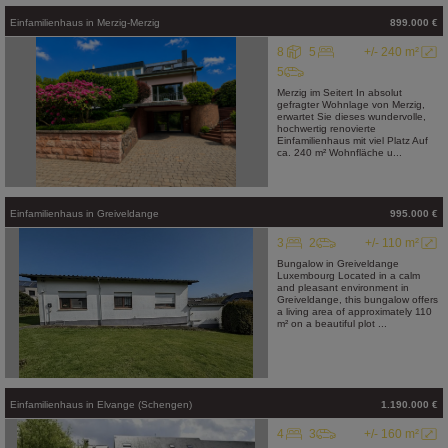
Einfamilienhaus
in
Merzig-Merzig
899.000 €
8
5
+/- 240 m²
5
Merzig im Seitert In absolut
gefragter Wohnlage von Merzig,
erwartet Sie dieses wundervolle,
hochwertig renovierte
Einfamilienhaus mit viel Platz Auf
ca. 240 m² Wohnfläche u...
Einfamilienhaus
in
Greiveldange
995.000 €
3
2
+/- 110 m²
Bungalow in Greiveldange
Luxembourg Located in a calm
and pleasant environment in
Greiveldange, this bungalow offers
a living area of approximately 110
m² on a beautiful plot ...
Einfamilienhaus
in
Elvange (Schengen)
1.190.000 €
4
3
+/- 160 m²