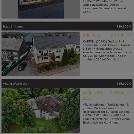
+-235m2 Wohnfläche 12,3 ar
Grundstücksfläche Dieses
besondere Bauernhaus vereint
Char...
Haus
in
Kappel
780.000 €
8
1
+/- 270 m²
KAPPEL (55483) Großes 1–3-
Familienhaus mit Scheune, Pool &
1.386 m² Grundstück Dieses
komplett renovierte Anwesen bietet
ca. 270 m² Wohnfläche und ein
großes 1.386 m² Grundstü...
Villa
in
Weiskirchen
795.000 €
15
6
+/- 350 m²
2
Villa im Luftkurort Weiskirchen mit
großem Wellnessbereich -
Rollstuhlgerecht auf allen Etagen
+-350m2 Wohnfläche -4814m2
Grundstücksfläche -Offener Wohn-
Essbereich mit Kamin un...