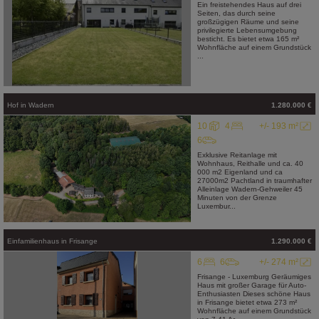
Ein freistehendes Haus auf drei
Seiten, das durch seine
großzügigen Räume und seine
privilegierte Lebensumgebung
besticht. Es bietet etwa 165 m²
Wohnfläche auf einem Grundstück
...
Hof
in
Wadern
1.280.000 €
10
4
+/- 193 m²
6
Exklusive Reitanlage mit
Wohnhaus, Reithalle und ca. 40
000 m2 Eigenland und ca
27000m2 Pachtland in traumhafter
Alleinlage Wadern-Gehweiler 45
Minuten von der Grenze
Luxembur...
Einfamilienhaus
in
Frisange
1.290.000 €
6
6
+/- 274 m²
Frisange - Luxemburg Geräumiges
Haus mit großer Garage für Auto-
Enthusiasten Dieses schöne Haus
in Frisange bietet etwa 273 m²
Wohnfläche auf einem Grundstück