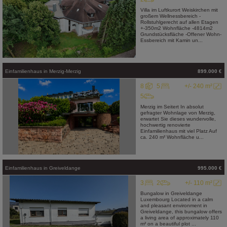
Villa im Luftkurort Weiskirchen mit
großem Wellnessbereich -
Rollstuhlgerecht auf allen Etagen
+-350m2 Wohnfläche -4814m2
Grundstücksfläche -Offener Wohn-
Essbereich mit Kamin un...
Einfamilienhaus
in
Merzig-Merzig
899.000 €
8
5
+/- 240 m²
5
Merzig im Seitert In absolut
gefragter Wohnlage von Merzig,
erwartet Sie dieses wundervolle,
hochwertig renovierte
Einfamilienhaus mit viel Platz Auf
ca. 240 m² Wohnfläche u...
Einfamilienhaus
in
Greiveldange
995.000 €
3
2
+/- 110 m²
Bungalow in Greiveldange
Luxembourg Located in a calm
and pleasant environment in
Greiveldange, this bungalow offers
a living area of approximately 110
m² on a beautiful plot ...