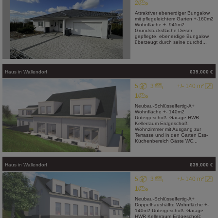
2
Attraktiver ebenerdiger Bungalow
mit pflegeleichtem Garten +-160m2
Wohnfläche +- 945m2
Grundstücksfläche Dieser
gepflegte, ebenerdige Bungalow
überzeugt durch seine durchd...
Haus
in
Wallendorf
639.000 €
5
3
+/- 140 m²
1
Neubau-Schlüsselfertig-A+
Wohnfläche +- 140m2
Untergeschoß: Garage HWR
Kellerraum Erdgeschoß:
Wohnzimmer mit Ausgang zur
Terrasse und in den Garten Ess-
Küchenbereich Gäste WC...
Haus
in
Wallendorf
639.000 €
5
3
+/- 140 m²
1
Neubau-Schlüsselfertig-A+
Doppelhaushälfte Wohnfläche +-
140m2 Untergeschoß: Garage
HWR Kellerraum Erdgeschoß: