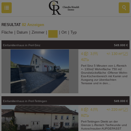
RESULTAT
82 Anzeigen
Fläche
|
Datum
|
Zimmer
|
Preis
|
Ort
|
Typ
Einfamilienhaus
in
Perl-Sinz
549.000 €
4
3
+/- 130 m²
4
Perl Sinz 5 Minuten von L-Remich
+- 130m2 Wohnfläche 750 m2
Grundstücksfläche -Offener Wohn-
Ess-Küchenbereich mit Kamin und
Ausgang zur überdachten
Terrasse und in den...
Einfamilienhaus
in
Perl-Tettingen
549.000 €
8
4
+/- 220 m²
8
Perl-Tettingen Direkt an der
Grenze L-Remich Tierfreunde und
Autoschrauber AUFGEPASST