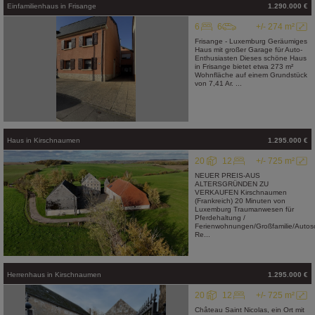
Einfamilienhaus
in
Frisange
1.290.000 €
6
6
+/- 274 m²
Frisange - Luxemburg Geräumiges
Haus mit großer Garage für Auto-
Enthusiasten Dieses schöne Haus
in Frisange bietet etwa 273 m²
Wohnfläche auf einem Grundstück
von 7,41 Ar. ...
Haus
in
Kirschnaumen
1.295.000 €
20
12
+/- 725 m²
NEUER PREIS-AUS
ALTERSGRÜNDEN ZU
VERKAUFEN Kirschnaumen
(Frankreich) 20 Minuten von
Luxemburg Traumanwesen für
Pferdehaltung /
Ferienwohnungen/Großfamilie/Autosc
Re...
Herrenhaus
in
Kirschnaumen
1.295.000 €
20
12
+/- 725 m²
Château Saint Nicolas, ein Ort mit