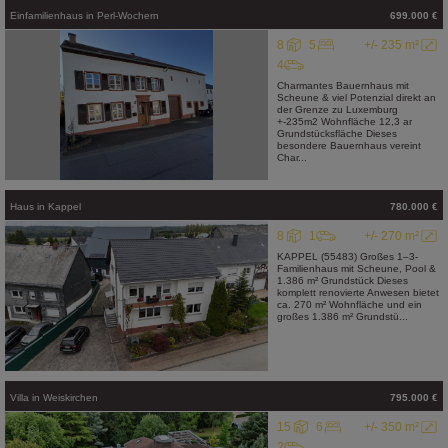
Einfamilienhaus
in
Perl-Wochern
699.000 €
8
5
+/- 235 m²
4
Charmantes Bauernhaus mit
Scheune & viel Potenzial direkt an
der Grenze zu Luxemburg
+-235m2 Wohnfläche 12,3 ar
Grundstücksfläche Dieses
besondere Bauernhaus vereint
Char...
Haus
in
Kappel
780.000 €
8
1
+/- 270 m²
KAPPEL (55483) Großes 1–3-
Familienhaus mit Scheune, Pool &
1.386 m² Grundstück Dieses
komplett renovierte Anwesen bietet
ca. 270 m² Wohnfläche und ein
großes 1.386 m² Grundstü...
Villa
in
Weiskirchen
795.000 €
15
6
+/- 350 m²
2