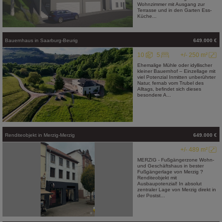
Wohnzimmer mit Ausgang zur
Terrasse und in den Garten Ess-
Küche...
Bauernhaus
in
Saarburg-Beurig
649.000 €
10
5
+/- 250 m²
Ehemalige Mühle oder idyllischer
kleiner Bauernhof – Einzellage mit
viel Potenzial Inmitten unberührter
Natur, fernab vom Trubel des
Alltags, befindet sich dieses
besondere A...
Renditeobjekt
in
Merzig-Merzig
649.000 €
+/- 489 m²
MERZIG - Fußgängerzone Wohn-
und Geschäftshaus in bester
Fußgängerlage von Merzig ?
Renditeobjekt mit
Ausbaupotenzial! In absolut
zentraler Lage von Merzig direkt in
der Postst...