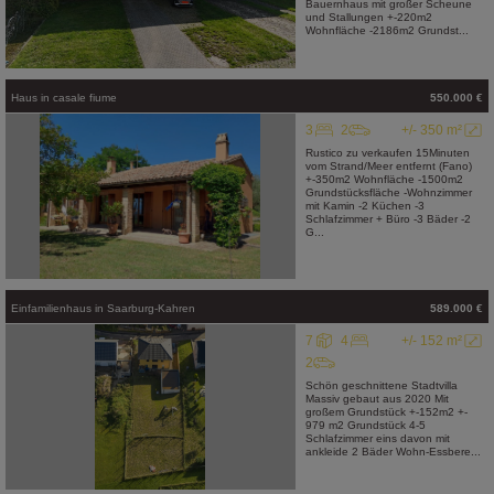
Bauernhaus mit großer Scheune
und Stallungen +-220m2
Wohnfläche -2186m2 Grundst...
Haus
in
casale fiume
550.000 €
3
2
+/- 350 m²
Rustico zu verkaufen 15Minuten
vom Strand/Meer entfernt (Fano)
+-350m2 Wohnfläche -1500m2
Grundstücksfläche -Wohnzimmer
mit Kamin -2 Küchen -3
Schlafzimmer + Büro -3 Bäder -2
G...
Einfamilienhaus
in
Saarburg-Kahren
589.000 €
7
4
+/- 152 m²
2
Schön geschnittene Stadtvilla
Massiv gebaut aus 2020 Mit
großem Grundstück +-152m2 +-
979 m2 Grundstück 4-5
Schlafzimmer eins davon mit
ankleide 2 Bäder Wohn-Essbere...