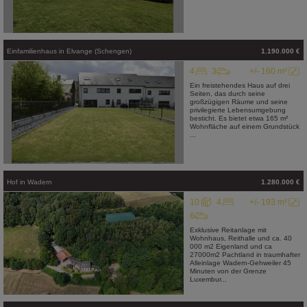
Einfamilienhaus
in
Elvange (Schengen)
1.190.000 €
4
3
+/- 160 m²
Ein freistehendes Haus auf drei
Seiten, das durch seine
großzügigen Räume und seine
privilegierte Lebensumgebung
besticht. Es bietet etwa 165 m²
Wohnfläche auf einem Grundstück
...
Hof
in
Wadern
1.280.000 €
10
4
+/- 193 m²
6
Exklusive Reitanlage mit
Wohnhaus, Reithalle und ca. 40
000 m2 Eigenland und ca
27000m2 Pachtland in traumhafter
Alleinlage Wadern-Gehweiler 45
Minuten von der Grenze
Luxembur...