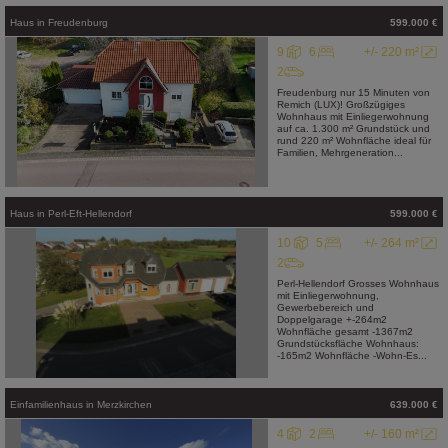
Haus
in
Freudenburg
599.000 €
9
6
+/- 220 m²
2
Freudenburg nur 15 Minuten von
Remich (LUX)! Großzügiges
Wohnhaus mit Einliegerwohnung
auf ca. 1.300 m² Grundstück und
rund 220 m² Wohnfläche ideal für
Familien, Mehrgeneration...
Haus
in
Perl-Eft-Hellendorf
599.000 €
10
5
+/- 264 m²
2
Perl-Hellendorf Grosses Wohnhaus
mit Einliegerwohnung,
Gewerbebereich und
Doppelgarage +-264m2
Wohnfläche gesamt -1367m2
Grundstücksfläche Wohnhaus:
-165m2 Wohnfläche -Wohn-Es...
Einfamilienhaus
in
Merzkirchen
639.000 €
4
2
+/- 160 m²