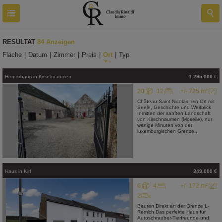
RESULTAT
84 Anzeigen
Fläche
|
Datum
|
Zimmer
|
Preis
|
Ort
|
Typ
Herrenhaus
in
Kirschnaumen
1.295.000 €
20
12
+/- 725 m²
Château Saint Nicolas, ein Ort mit
Seele, Geschichte und Weitblick
Inmitten der sanften Landschaft
von Kirschnaumen (Moselle), nur
wenige Minuten von der
luxemburgischen Grenze...
Haus
in
Kirf
349.000 €
6
4
+/- 172 m²
2
Beuren Direkt an der Grenze L-
Remich Das perfekte Haus für
Autoschrauber-Tierfreunde und