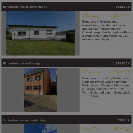
Einfamilienhaus
in
Greiveldange
995.000 €
3
2
+/- 110 m²
Bungalow in Greiveldange
Luxembourg Located in a calm
and pleasant environment in
Greiveldange, this bungalow offers
a living area of approximately 110
m² on a beautiful plot ...
Einfamilienhaus
in
Frisange
1.290.000 €
6
6
+/- 274 m²
Frisange - Luxemburg Geräumiges
Haus mit großer Garage für Auto-
Enthusiasten Dieses schöne Haus
in Frisange bietet etwa 273 m²
Wohnfläche auf einem Grundstück
von 7,41 Ar. ...
Einfamilienhaus
in
Freudenburg
399.000 €
10
7
+/- 340 m²