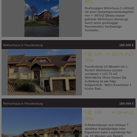
8
Großzügiges Wohnhaus (+-340m2)
mit einer Gesamtgrundstücksgröße
von +- 997m2 Dieses massiv
gebaute Wohnhaus überzeugt
durch seine großzügige
Raumstruktur, hochwertige
Ausstattu...
Reihenhaus
in
Freudenburg
189.000 €
5
3
+/- 123,75 m²
2
Freudenburg 15 Minuten bis L-
Remich Wohnhaus (zurzeit
vermietet) +-123,75 m2
Wohnfläche Ohne Garten Die
Aufteilung ist wie folgt:
Erdgeschoß : Wohn-Esszimmer 1
Küche Bad...
Reihenhaus
in
Freudenburg
189.000 €
5
3
+/- 120 m²
2
5 Reihenhäuser zum Verkauf ?
attraktive Kapitalanlage oder
Eigenheim nahe Luxemburg! Nur
ca. 15 Minuten von Remich