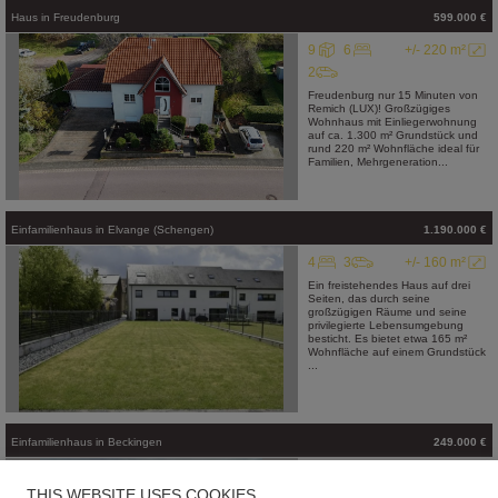
Haus
in
Freudenburg
599.000 €
9
6
+/- 220 m²
2
Freudenburg nur 15 Minuten von
Remich (LUX)! Großzügiges
Wohnhaus mit Einliegerwohnung
auf ca. 1.300 m² Grundstück und
rund 220 m² Wohnfläche ideal für
Familien, Mehrgeneration...
Einfamilienhaus
in
Elvange (Schengen)
1.190.000 €
4
3
+/- 160 m²
Ein freistehendes Haus auf drei
Seiten, das durch seine
großzügigen Räume und seine
privilegierte Lebensumgebung
besticht. Es bietet etwa 165 m²
Wohnfläche auf einem Grundstück
...
Einfamilienhaus
in
Beckingen
249.000 €
10
4
+/- 260 m²
THIS WEBSITE USES COOKIES
3