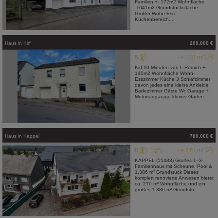
Familien +- 172m2 Wohnfläche
-1041m2 Grundstücksfläche -
Großer Wohn-Ess-
Küchenbereich...
Haus
in
Kirf
200.000 €
5
+/- 140 m²
Kirf 10 Minuten von L-Remich +-
140m2 Wohnfläche Wohn-
Esszimmer Küche 3 Schlafzimmer
davon jedes eine kleine Ankleide
Badezimmer Gäste Wc Garage +
Motorradgarage kleiner Garten
Haus
in
Kappel
780.000 €
8
1
+/- 270 m²
KAPPEL (55483) Großes 1–3-
Familienhaus mit Scheune, Pool &
1.386 m² Grundstück Dieses
komplett renovierte Anwesen bietet
ca. 270 m² Wohnfläche und ein
großes 1.386 m² Grundstü...