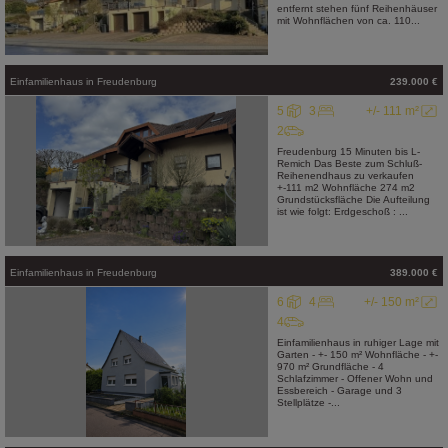
entfernt stehen fünf Reihenhäuser
mit Wohnflächen von ca. 110...
Einfamilienhaus
in
Freudenburg
239.000 €
5
3
+/- 111 m²
2
Freudenburg 15 Minuten bis L-
Remich Das Beste zum Schluß-
Reihenendhaus zu verkaufen
+-111 m2 Wohnfläche 274 m2
Grundstücksfläche Die Aufteilung
ist wie folgt: Erdgeschoß : ...
Einfamilienhaus
in
Freudenburg
389.000 €
6
4
+/- 150 m²
4
Einfamilienhaus in ruhiger Lage mit
Garten - +- 150 m² Wohnfläche - +-
970 m² Grundfläche - 4
Schlafzimmer - Offener Wohn und
Essbereich - Garage und 3
Stellplätze -...