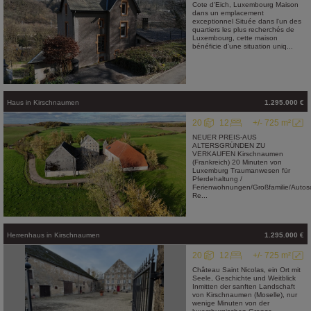
Cote d'Eich, Luxembourg Maison
dans un emplacement
exceptionnel Située dans l'un des
quartiers les plus recherchés de
Luxembourg, cette maison
bénéficie d'une situation uniq...
Haus
in
Kirschnaumen
1.295.000 €
20
12
+/- 725 m²
NEUER PREIS-AUS
ALTERSGRÜNDEN ZU
VERKAUFEN Kirschnaumen
(Frankreich) 20 Minuten von
Luxemburg Traumanwesen für
Pferdehaltung /
Ferienwohnungen/Großfamilie/Autosc
Re...
Herrenhaus
in
Kirschnaumen
1.295.000 €
20
12
+/- 725 m²
Château Saint Nicolas, ein Ort mit
Seele, Geschichte und Weitblick
Inmitten der sanften Landschaft
von Kirschnaumen (Moselle), nur
wenige Minuten von der