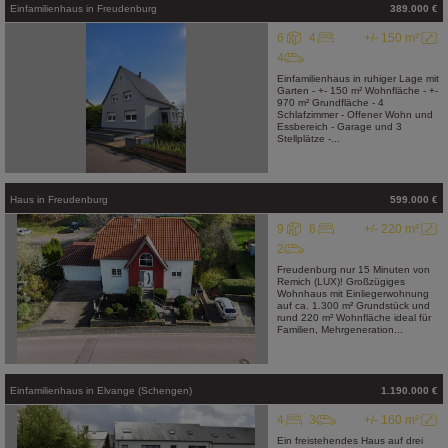
Einfamilienhaus
in
Freudenburg
389.000 €
6
4
+/- 150 m²
4
Einfamilienhaus in ruhiger Lage mit
Garten - +- 150 m² Wohnfläche - +-
970 m² Grundfläche - 4
Schlafzimmer - Offener Wohn und
Essbereich - Garage und 3
Stellplätze -...
Haus
in
Freudenburg
599.000 €
9
6
+/- 220 m²
2
Freudenburg nur 15 Minuten von
Remich (LUX)! Großzügiges
Wohnhaus mit Einliegerwohnung
auf ca. 1.300 m² Grundstück und
rund 220 m² Wohnfläche ideal für
Familien, Mehrgeneration...
Einfamilienhaus
in
Elvange (Schengen)
1.190.000 €
4
3
+/- 160 m²
Ein freistehendes Haus auf drei