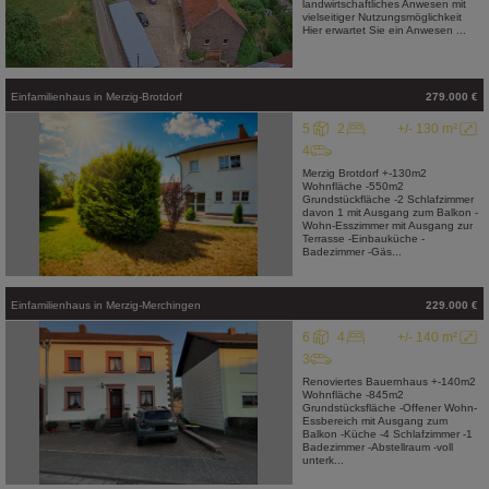
landwirtschaftliches Anwesen mit
vielseitiger Nutzungsmöglichkeit
Hier erwartet Sie ein Anwesen ...
Einfamilienhaus
in
Merzig-Brotdorf
279.000 €
5
2
+/- 130 m²
4
Merzig Brotdorf +-130m2
Wohnfläche -550m2
Grundstückfläche -2 Schlafzimmer
davon 1 mit Ausgang zum Balkon -
Wohn-Esszimmer mit Ausgang zur
Terrasse -Einbauküche -
Badezimmer -Gäs...
Einfamilienhaus
in
Merzig-Merchingen
229.000 €
6
4
+/- 140 m²
3
Renoviertes Bauernhaus +-140m2
Wohnfläche -845m2
Grundstücksfläche -Offener Wohn-
Essbereich mit Ausgang zum
Balkon -Küche -4 Schlafzimmer -1
Badezimmer -Abstellraum -voll
unterk...