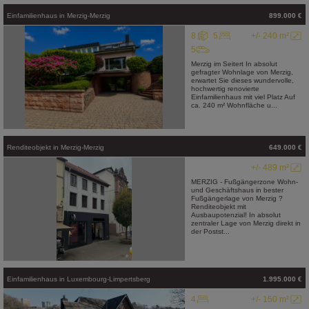
Einfamilienhaus
in
Merzig-Merzig
899.000 €
8
5
+/- 240 m²
5
Merzig im Seitert In absolut
gefragter Wohnlage von Merzig,
erwartet Sie dieses wundervolle,
hochwertig renovierte
Einfamilienhaus mit viel Platz Auf
ca. 240 m² Wohnfläche u...
Renditeobjekt
in
Merzig-Merzig
649.000 €
+/- 489 m²
MERZIG - Fußgängerzone Wohn-
und Geschäftshaus in bester
Fußgängerlage von Merzig ?
Renditeobjekt mit
Ausbaupotenzial! In absolut
zentraler Lage von Merzig direkt in
der Postst...
Einfamilienhaus
in
Luxembourg-Limpertsberg
1.995.000 €
4
+/- 150 m²