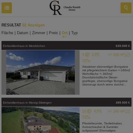
RESULTAT
82 Anzeigen
Fläche
|
Datum
|
Zimmer
|
Preis
|
Ort
|
Typ
Einfamilienhaus
in
Merzkirchen
639.000 €
4
2
+/- 160 m²
2
Attraktiver ebenerdiger Bungalow
mit pflegeleichtem Garten +-160m2
Wohnfläche +- 945m2
Grundstücksfläche Dieser
gepflegte, ebenerdige Bungalow
überzeugt durch seine durchd...
Einfamilienhaus
in
Merzig-Silwingen
499.000 €
10
4
+/- 160 m²
7
Pferdefreunde, Tierliebhaber,
Autoschrauber & Sammler
aufgepasst! Ehemaliges