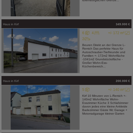
luxemburgischen Grenze...
Haus
in
Kirf
349.000 €
6
4
+/- 172 m²
2
Beuren Direkt an der Grenze L-
Remich Das perfekte Haus für
Autoschrauber-Tierfreunde und
Familien +- 172m2 Wohnfläche
-1041m2 Grundstücksfläche -
Großer Wohn-Ess-
Küchenbereich...
Haus
in
Kirf
200.000 €
5
+/- 140 m²
Kirf 10 Minuten von L-Remich +-
140m2 Wohnfläche Wohn-
Esszimmer Küche 3 Schlafzimmer
davon jedes eine kleine Ankleide
Badezimmer Gäste Wc Garage +
Motorradgarage kleiner Garten