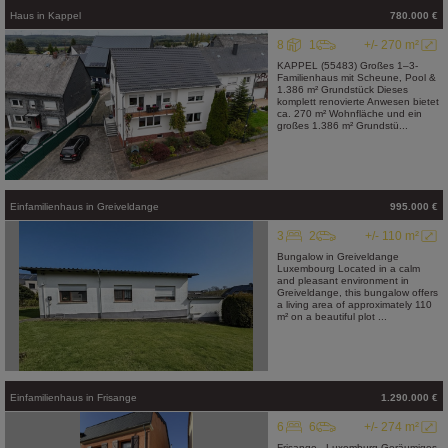
Haus
in
Kappel
780.000 €
8
1
+/- 270 m²
KAPPEL (55483) Großes 1–3-
Familienhaus mit Scheune, Pool &
1.386 m² Grundstück Dieses
komplett renovierte Anwesen bietet
ca. 270 m² Wohnfläche und ein
großes 1.386 m² Grundstü...
Einfamilienhaus
in
Greiveldange
995.000 €
3
2
+/- 110 m²
Bungalow in Greiveldange
Luxembourg Located in a calm
and pleasant environment in
Greiveldange, this bungalow offers
a living area of approximately 110
m² on a beautiful plot ...
Einfamilienhaus
in
Frisange
1.290.000 €
6
6
+/- 274 m²
Frisange - Luxemburg Geräumiges