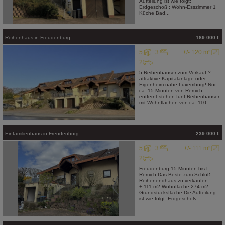
Aufteilung ist wie folgt:
Erdgeschoß : Wohn-Esszimmer 1
Küche Bad...
Reihenhaus
in
Freudenburg
189.000 €
5
3
+/- 120 m²
2
5 Reihenhäuser zum Verkauf ?
attraktive Kapitalanlage oder
Eigenheim nahe Luxemburg! Nur
ca. 15 Minuten von Remich
entfernt stehen fünf Reihenhäuser
mit Wohnflächen von ca. 110...
Einfamilienhaus
in
Freudenburg
239.000 €
5
3
+/- 111 m²
2
Freudenburg 15 Minuten bis L-
Remich Das Beste zum Schluß-
Reihenendhaus zu verkaufen
+-111 m2 Wohnfläche 274 m2
Grundstücksfläche Die Aufteilung
ist wie folgt: Erdgeschoß : ...