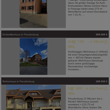
Haus mit großer Garage für Auto-
Enthusiasten Dieses schöne Haus
in Frisange bietet etwa 273 m²
Wohnfläche auf einem Grundstück
von 7,41 Ar. ...
Einfamilienhaus
in
Freudenburg
399.000 €
10
7
+/- 340 m²
8
Großzügiges Wohnhaus (+-340m2)
mit einer Gesamtgrundstücksgröße
von +- 997m2 Dieses massiv
gebaute Wohnhaus überzeugt
durch seine großzügige
Raumstruktur, hochwertige
Ausstattu...
Reihenhaus
in
Freudenburg
189.000 €
5
3
+/- 123,75 m²
2
Freudenburg 15 Minuten bis L-
Remich Wohnhaus (zurzeit
vermietet) +-123,75 m2
Wohnfläche Ohne Garten Die