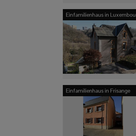
Einfamilienhaus in
Luxembour
Einfamilienhaus in
Frisange