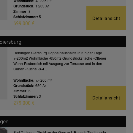
Wohnfläche:
+/- 235 m²
Grundstück:
1.203 Ar
Zimmer:
8
Schlafzimmer:
5
Detailansicht
699.000 €
Siersburg
Rehlingen Siersburg Doppelhaushälfte in ruhiger Lage
+-200m2 Wohnfläche -650m2 Grundstücksfläche -Offener
Wohn-Essbereich mit Ausgang zur Terrasse und in den
Garten -Küche -3-4...
Wohnfläche:
+/- 200 m²
Grundstück:
650 Ar
Zimmer:
6
Schlafzimmer:
3
Detailansicht
279.000 €
ngen
Perl-Tettingen Direkt an der Grenze L-Remich Tierfreunde