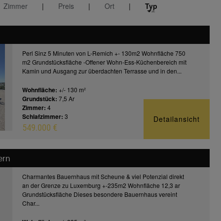
Zimmer
|
Preis
|
Ort
|
Typ
Perl Sinz 5 Minuten von L-Remich +- 130m2 Wohnfläche 750
m2 Grundstücksfläche -Offener Wohn-Ess-Küchenbereich mit
Kamin und Ausgang zur überdachten Terrasse und in den...
Wohnfläche:
+/- 130 m²
Grundstück:
7,5 Ar
Zimmer:
4
Schlafzimmer:
3
Detailansicht
549.000 €
ern
Charmantes Bauernhaus mit Scheune & viel Potenzial direkt
an der Grenze zu Luxemburg +-235m2 Wohnfläche 12,3 ar
Grundstücksfläche Dieses besondere Bauernhaus vereint
Char...