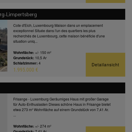
g-Limpertsberg
Cote d'Eich, Luxembourg Maison dans un emplacement
exceptionnel Située dans l'un des quartiers les plus
recherchés de Luxembourg, cette maison bénéficie d'une
situation uniq...
Wohnfläche:
+/- 150 m²
Grundstück:
10,5 Ar
Schlafzimmer:
4
Detailansicht
1.995.000 €
Frisange - Luxemburg Geräumiges Haus mit großer Garage
für Auto-Enthusiasten Dieses schöne Haus in Frisange bietet
etwa 273 m² Wohnfläche auf einem Grundstück von 7,41 Ar.
...
Wohnfläche:
+/- 274 m²
Grundstück:
7,41 Ar