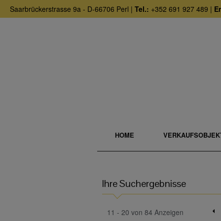
Saarbrückerstrasse 9a - D-66706 Perl |
Tel.:
+352 691 927 489 |
Em
HOME
VERKAUFSOBJEK
Ihre Suchergebnisse
11 - 20 von 84 Anzeigen