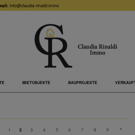
ail:
info@claudia-rinaldi.immo
TE
MIETOBJEKTE
BAUPROJEKTE
VERKAUFT
1
2
3
4
5
6
7
8
9