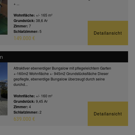
+ ...
Wohnfläche:
+/- 165 m²
Grundstück:
38,6 Ar
Zimmer:
7
Schlafzimmer:
5
Detailansicht
149.000 €
en
Attraktiver ebenerdiger Bungalow mit pflegeleichtem Garten
+-160m2 Wohnfläche +- 945m2 Grundstücksfläche Dieser
gepflegte, ebenerdige Bungalow überzeugt durch seine
durchd...
Wohnfläche:
+/- 160 m²
Grundstück:
9,45 Ar
Zimmer:
4
Schlafzimmer:
2
Detailansicht
639.000 €