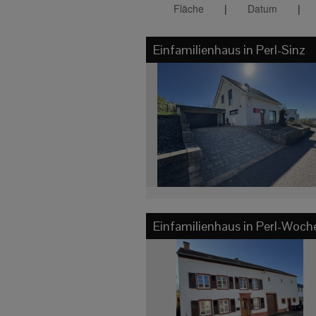
Fläche
|
Datum
|
Einfamilienhaus in
Perl-Sinz
Einfamilienhaus in
Perl-Woch