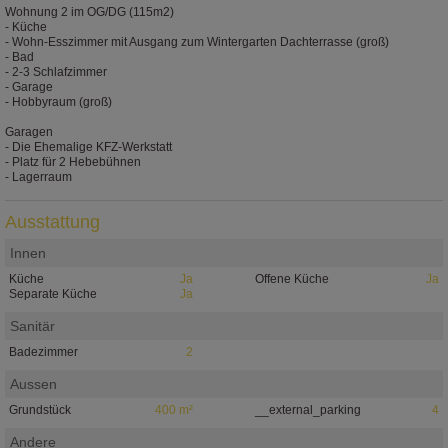
Wohnung 2 im OG/DG (115m2)
- Küche
- Wohn-Esszimmer mit Ausgang zum Wintergarten Dachterrasse (groß)
- Bad
- 2-3 Schlafzimmer
- Garage
- Hobbyraum (groß)
Garagen
- Die Ehemalige KFZ-Werkstatt
- Platz für 2 Hebebühnen
- Lagerraum
Ausstattung
Innen
Küche
Ja
Offene Küche
Ja
Separate Küche
Ja
Sanitär
Badezimmer
2
Aussen
Grundstück
400 m²
__external_parking
4
Andere