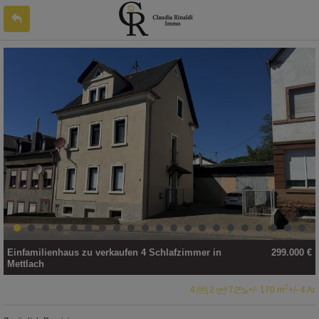
Einfamilienhaus
zu verkaufen
4 Schlafzimmer in
299.000 €
Mettlach
2
4
2
7
+/- 170 m
+/- 4 Ar