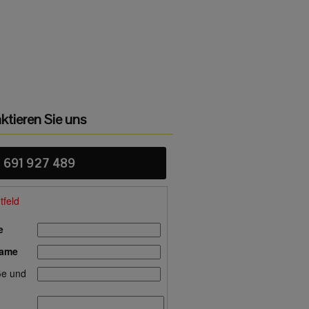
ktieren Sie uns
 691 927 489
htfeld
e
name
ße und