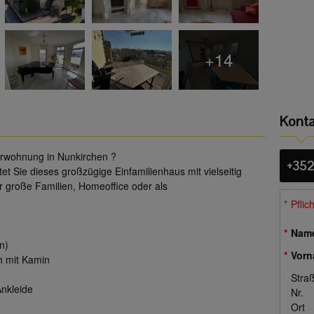
+14
Konta
erwohnung in Nunkirchen ?
+352
et Sie dieses großzügige Einfamilienhaus mit vielseitig
r große Familien, Homeoffice oder als
Pflic
Nam
n)
Vor
h mit Kamin
Stra
Ankleide
Nr.
Ort