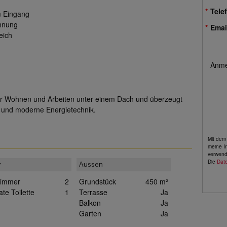
Tele
m Eingang
ohnung
Emai
eich
Anme
für Wohnen und Arbeiten unter einem Dach und überzeugt
 und moderne Energietechnik.
Mit dem
meine I
verwend
Die
Dat
r
Aussen
immer
2
Grundstück
450 m²
te Toilette
1
Terrasse
Ja
Balkon
Ja
Garten
Ja