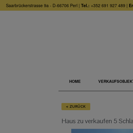
Saarbrückerstrasse 9a - D-66706 Perl |
Tel.:
+352 691 927 489 |
Em
HOME
VERKAUFSOBJEK
< ZURÜCK
Haus
zu verkaufen
5 Schl