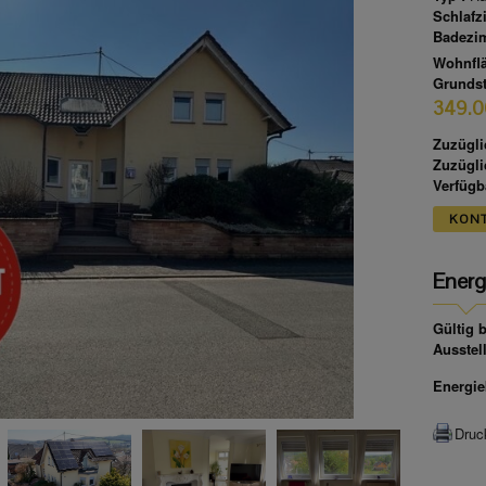
Schlafz
Badezi
Wohnfl
Grundst
349.0
Zuzügli
Zuzügli
Verfügba
KON
Energ
Gültig b
Ausstel
Energie
Druc