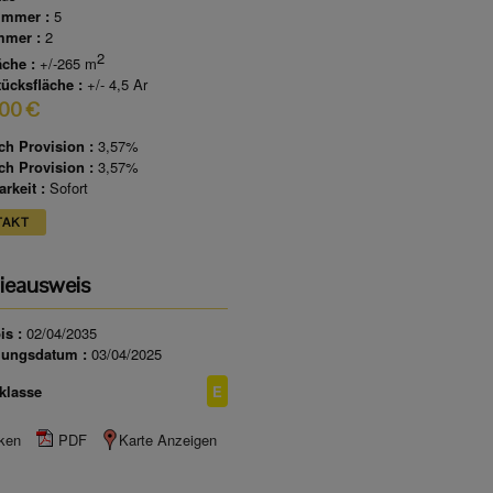
immer :
5
mmer :
2
2
äche :
+/-265 m
ücksfläche :
+/- 4,5 Ar
00 €
ch Provision :
3,57%
ch Provision :
3,57%
rkeit :
Sofort
TAKT
ieausweis
is :
02/04/2035
lungsdatum :
03/04/2025
klasse
E
ken
PDF
Karte Anzeigen