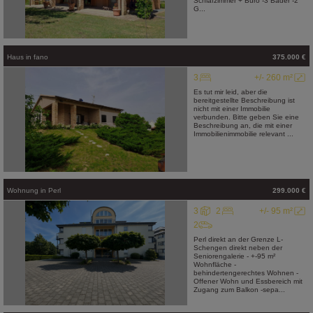
Schlafzimmer + Büro -3 Bäder -2
G...
Haus
in
fano
375.000 €
3
+/- 260 m²
Es tut mir leid, aber die
bereitgestellte Beschreibung ist
nicht mit einer Immobilie
verbunden. Bitte geben Sie eine
Beschreibung an, die mit einer
Immobilienimmobilie relevant ...
Wohnung
in
Perl
299.000 €
3
2
+/- 95 m²
2
Perl direkt an der Grenze L-
Schengen direkt neben der
Seniorengalerie - +-95 m²
Wohnfläche -
behindertengerechtes Wohnen -
Offener Wohn und Essbereich mit
Zugang zum Balkon -sepa...