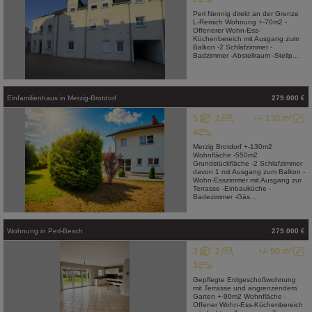
Perl Nennig direkt an der Grenze
L-Remich Wohnung +-70m2 -
Offenerer Wohn-Ess-
Küchenbereich mit Ausgang zum
Balkon -2 Schlafzimmer -
Badzimmer -Abstellraum -Stellp...
Einfamilienhaus
in
Merzig-Brotdorf
279.000 €
5
2
+/- 130 m²
4
Merzig Brotdorf +-130m2
Wohnfläche -550m2
Grundstückfläche -2 Schlafzimmer
davon 1 mit Ausgang zum Balkon -
Wohn-Esszimmer mit Ausgang zur
Terrasse -Einbauküche -
Badezimmer -Gäs...
Wohnung
in
Perl-Besch
279.000 €
3
2
+/- 90 m²
1
Gepflegte Erdgeschoßwohnung
mit Terrasse und angrenzendem
Garten +-90m2 Wohnfläche -
Offener Wohn-Ess-Küchenbereich