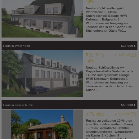
1
Neubau-Schlüsselfertig-A+
Wohnfläche +- 140m2
Untergeschoß: Garage HWR
Kellerraum Erdgeschoß:
Wohnzimmer mit Ausgang zur
Terrasse und in den Garten Ess-
Küchenbereich Gäste WC...
Haus
in
Wallendorf
639.000 €
5
3
+/- 140 m²
1
Neubau-Schlüsselfertig-A+
Doppelhaushälfte Wohnfläche +-
140m2 Untergeschoß: Garage
HWR Kellerraum Erdgeschoß:
Wohnzimmer mit Ausgang zur
Terrasse und in den Garten Ess-
Küche...
Haus
in
casale fiume
550.000 €
3
2
+/- 350 m²
Rustico zu verkaufen 15Minuten
vom Strand/Meer entfernt (Fano)
+-350m2 Wohnfläche -1500m2
Grundstücksfläche -Wohnzimmer
mit Kamin -2 Küchen -3