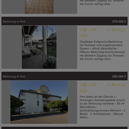
mit direktem Zugang zur Terrasse -
die Küche verfügt über...
Wohnung
in
Perl
279.000 €
3
2
+/- 90 m²
1
Gepflegte Erdgeschoßwohnung
mit Terrasse und angrenzendem
Garten +-90m2 Wohnfläche -
Offener Wohn-Ess-Küchenbereich
mit direktem Zugang zur Terrasse -
die Küche verfügt über...
Wohnung
in
Perl
250.000 €
3
2
+/- 90 m²
1
Perl direkt an der Grenze L-
Schengen Seniorengalerie zurzeit
ist die Wohnung vermietet - 90 m²
Wohnfläche -
behindertengerechtes Wohnen - 2
Bäder - 2 Schlafzimmer - Offener
Wohn...