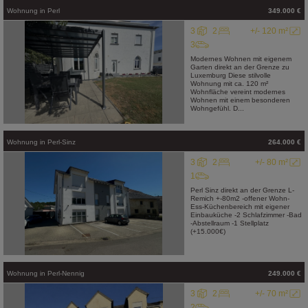
Wohnung
in
Perl
349.000 €
3
2
+/- 120 m²
3
Modernes Wohnen mit eigenem
Garten direkt an der Grenze zu
Luxemburg Diese stilvolle
Wohnung mit ca. 120 m²
Wohnfläche vereint modernes
Wohnen mit einem besonderen
Wohngefühl. D...
Wohnung
in
Perl-Sinz
264.000 €
3
2
+/- 80 m²
1
Perl Sinz direkt an der Grenze L-
Remich +-80m2 -offener Wohn-
Ess-Küchenbereich mit eigener
Einbauküche -2 Schlafzimmer -Bad
-Abstellraum -1 Stellplatz
(+15.000€)
Wohnung
in
Perl-Nennig
249.000 €
3
2
+/- 70 m²
2