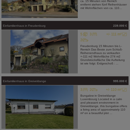
ca. 15 Minuten von Remich
entfernt stehen fünf Reihenhäuser
mit Wohnflächen von ca. 110...
Einfamilienhaus
in
Freudenburg
239.000 €
5
3
+/- 111 m²
2
Freudenburg 15 Minuten bis L-
Remich Das Beste zum Schluß-
Reihenendhaus zu verkaufen
+-111 m2 Wohnfläche 274 m2
Grundstücksfläche Die Aufteilung
ist wie folgt: Erdgeschoß : ...
Einfamilienhaus
in
Greiveldange
995.000 €
3
2
+/- 110 m²
Bungalow in Greiveldange
Luxembourg Located in a calm
and pleasant environment in
Greiveldange, this bungalow offers
a living area of approximately 110
m² on a beautiful plot ...