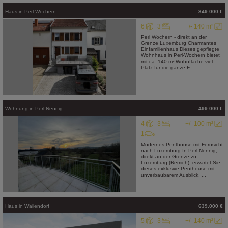
Haus
in
Perl-Wochern
349.000 €
6
3
+/- 140 m²
Perl Wochern - direkt an der
Grenze Luxemburg Charmantes
Einfamilienhaus Dieses gepflegte
Wohnhaus in Perl-Wochern bietet
mit ca. 140 m² Wohnfläche viel
Platz für die ganze F...
Wohnung
in
Perl-Nennig
499.000 €
4
3
+/- 100 m²
1
Modernes Penthouse mit Fernsicht
nach Luxemburg In Perl-Nennig,
direkt an der Grenze zu
Luxemburg (Remich), erwartet Sie
dieses exklusive Penthouse mit
unverbaubarem Ausblick. ...
Haus
in
Wallendorf
639.000 €
5
3
+/- 140 m²