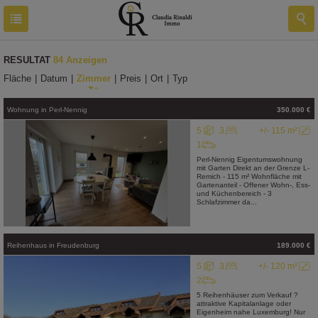
RESULTAT
84 Anzeigen
Fläche
|
Datum
|
Zimmer
|
Preis
|
Ort
|
Typ
Wohnung
in
Perl-Nennig
350.000 €
5
3
+/- 115 m²
1
Perl-Nennig Eigentumswohnung
mit Garten Direkt an der Grenze L-
Remich - 115 m² Wohnfläche mit
Gartenanteil - Offener Wohn-, Ess-
und Küchenbereich - 3
Schlafzimmer da...
Reihenhaus
in
Freudenburg
189.000 €
5
3
+/- 120 m²
2
5 Reihenhäuser zum Verkauf ?
attraktive Kapitalanlage oder
Eigenheim nahe Luxemburg! Nur