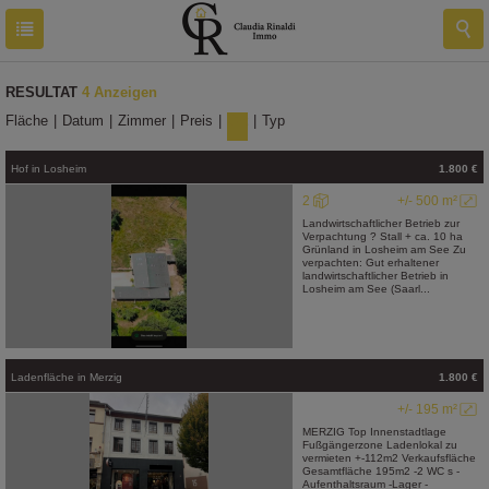
RESULTAT
4 Anzeigen
Fläche
|
Datum
|
Zimmer
|
Preis
|
Ort
|
Typ
Hof
in
Losheim
1.800 €
2
+/- 500 m²
Landwirtschaftlicher Betrieb zur
Verpachtung ? Stall + ca. 10 ha
Grünland in Losheim am See Zu
verpachten: Gut erhaltener
landwirtschaftlicher Betrieb in
Losheim am See (Saarl...
Ladenfläche
in
Merzig
1.800 €
+/- 195 m²
MERZIG Top Innenstadtlage
Fußgängerzone Ladenlokal zu
vermieten +-112m2 Verkaufsfläche
Gesamtfläche 195m2 -2 WC s -
Aufenthaltsraum -Lager -