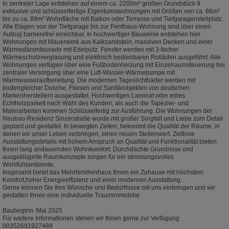
In zentraler Lage entstehen auf einem ca. 2200m² großen Grundstück 9
exklusive und schlüsselfertige Eigentumswohnungen mit Größen von ca. 66m²
bis zu ca. 89m² Wohnfläche mit Balkon oder Terrasse und Tiefgaragenstellplatz.
Alle Etagen von der Tiefgarage bis zur Penthaus-Wohnung sind über einen
Aufzug barrierefrei erreichbar. In hochwertiger Bauweise entstehen hier
Wohnungen mit Mauerwerk aus Kalksandstein, massiven Decken und einer
Wärmedämmfassade mit Edelputz. Fenster werden mit 3-facher
Wärmeschutzverglasung und elektrisch bedienbaren Rolläden ausgeführt. Alle
Wohnungen verfügen über eine Fußbodenheizung mit Einzelraumsteuerung bei
zentraler Versorgung über eine Luft-Wasser-Wärmepumpe mit
Warmwasseraufbereitung. Die modernen Tageslichtbäder werden mit
bodengleicher Dusche, Fliesen und Sanitärobjekten von deutschen
Markenherstellern ausgestattet. Hochwertiges Laminat oder edles
Echtholzparkett nach Wahl des Kunden, als auch die Tapezier- und
Malerarbeiten kommen Schlüsselfertig zur Ausführung. Die Wohnungen der
Neubau-Residenz Sinzerstraße wurde mit großer Sorgfalt und Liebe zum Detail
geplant und gestaltet. In bewegten Zeiten, bekommt die Qualität der Räume, in
denen wir unser Leben verbringen, einen neuen Stellenwert. Zeitlose
Ausstattungsdetails mit hohem Anspruch an Qualität und Funktionalität bieten
Ihnen lang andauernden Wohnkomfort. Durchdachte Grundrisse und
ausgeklügelte Raumkonzepte sorgen für ein stimmungsvolles
Wohlfühlambiente.
Insgesamt bietet das Mehrfamilienhaus Ihnen ein Zuhause mit höchstem
Komfort,hoher Energieeffizienz und einer modernen Ausstattung.
Gerne können Sie Ihre Wünsche und Bedürfnisse mit uns einbringen und wir
gestalten Ihnen eine individuelle Traumimmobilie.
Baubeginn :Mai 2025
Für weitere Informationen stehen wir Ihnen gerne zur Verfügung
00352691927489