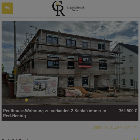
Penthouse-Wohnung
zu verkaufen
2 Schlafzimmer in
362.500 €
Perl-Nennig
2
2
1
1
+/- 73,93 m